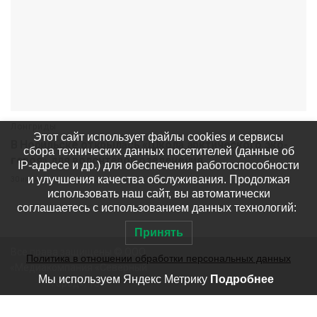
Лонгриды
Этот сайт использует файлы cookies и сервисы
В Норильске открылась «Школа арктического эко-
сбора технических данных посетителей (данные об
героя» для волонтёров озеленения
IP-адресе и др.) для обеспечения работоспособности
и улучшения качества обслуживания. Продолжая
30 июня
2.4k
использовать наш сайт, вы автоматически
соглашаетесь с использованием данных технологий:
Принять
Все права защищены © ООО
Политика в отношении обработки персональных данных
«Медиакомпания «Северный
Мы используем Яндекс Метрику
Подробнее
город». 18+