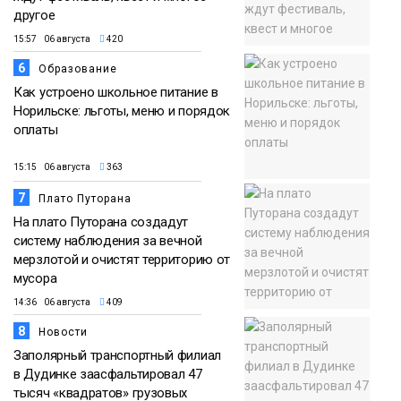
другое
15:57 06 августа
420
6
Образование
Как устроено школьное питание в
Норильске: льготы, меню и порядок
оплаты
15:15 06 августа
363
7
Плато Путорана
На плато Путорана создадут
систему наблюдения за вечной
мерзлотой и очистят территорию от
мусора
14:36 06 августа
409
8
Новости
Заполярный транспортный филиал
в Дудинке заасфальтировал 47
тысяч «квадратов» грузовых