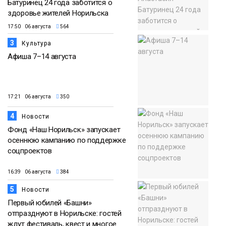
Батуринец 24 года заботится о
здоровье жителей Норильска
17:50 06 августа
564
3
Культура
Афиша 7–14 августа
17:21 06 августа
350
4
Новости
Фонд «Наш Норильск» запускает
осеннюю кампанию по поддержке
соцпроектов
16:39 06 августа
384
5
Новости
Первый юбилей «Башни»
отпразднуют в Норильске: гостей
ждут фестиваль, квест и многое