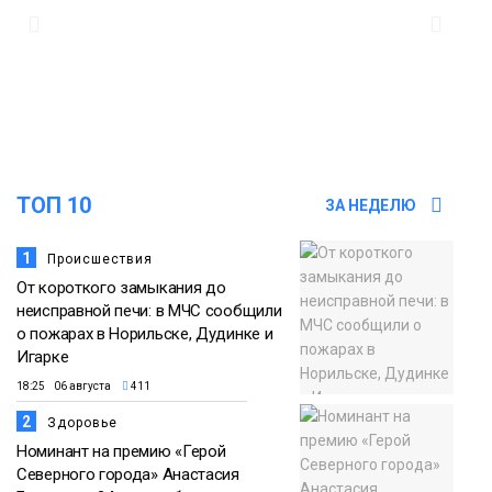
Животные
12:25
Барнаул обошёл Красноярск в
списке городов, откуда приехали
Проекты
норильчане
Медиакомпании
ТОП 10
ЗА НЕДЕЛЮ
1
Происшествия
От короткого замыкания до
неисправной печи: в МЧС сообщили
о пожарах в Норильске, Дудинке и
Игарке
18:25 06 августа
411
2
Здоровье
Номинант на премию «Герой
Северного города» Анастасия