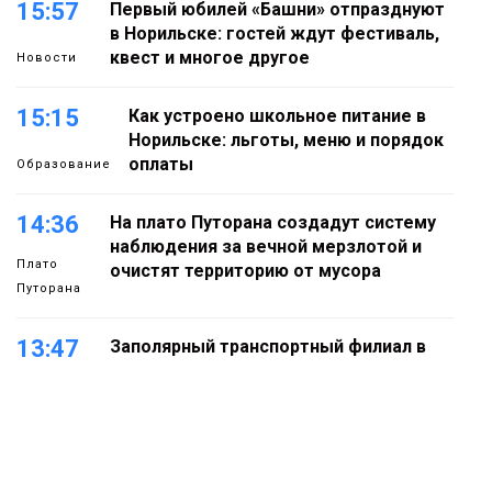
15:57
Первый юбилей «Башни» отпразднуют
в Норильске: гостей ждут фестиваль,
квест и многое другое
Новости
15:15
Как устроено школьное питание в
Норильске: льготы, меню и порядок
оплаты
Образование
14:36
На плато Путорана создадут систему
наблюдения за вечной мерзлотой и
Плато
очистят территорию от мусора
Путорана
13:47
Заполярный транспортный филиал в
Дудинке заасфальтировал 47 тысяч
«квадратов» грузовых площадок
Новости
13:10
В Норильске лыжную базу «Оль-Гуль»
закрыли из-за появления медведя