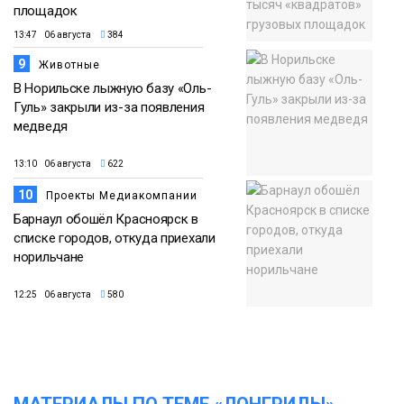
площадок
13:47 06 августа
384
9
Животные
В Норильске лыжную базу «Оль-
Гуль» закрыли из-за появления
медведя
13:10 06 августа
622
10
Проекты Медиакомпании
Барнаул обошёл Красноярск в
списке городов, откуда приехали
норильчане
12:25 06 августа
580
МАТЕРИАЛЫ ПО ТЕМЕ «ЛОНГРИДЫ»