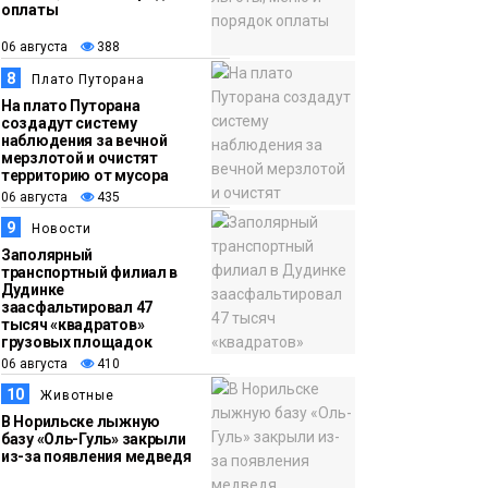
оплаты
06 августа
388
8
Плато Путорана
На плато Путорана
создадут систему
наблюдения за вечной
мерзлотой и очистят
территорию от мусора
06 августа
435
9
Новости
Заполярный
транспортный филиал в
Дудинке
заасфальтировал 47
тысяч «квадратов»
грузовых площадок
06 августа
410
10
Животные
В Норильске лыжную
базу «Оль-Гуль» закрыли
из-за появления медведя