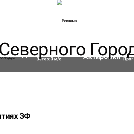
Влажность:
90
%
Акти
11
°C
Ветер:
3
м/с
Прог
ятиях ЗФ