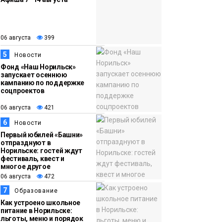
06 августа
399
5
Новости
Фонд «Наш Норильск»
запускает осеннюю
кампанию по поддержке
соцпроектов
06 августа
421
6
Новости
Первый юбилей «Башни»
отпразднуют в
Норильске: гостей ждут
фестиваль, квест и
многое другое
06 августа
472
7
Образование
Как устроено школьное
питание в Норильске:
льготы, меню и порядок