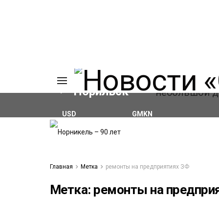
Норильск
USD
GMKN
₽81.41
(+0.59%)
₽127.86
(-0.65%)
ИЯ
А
Ы
А
Главная
Метка
ремонты на предприятиях ЗФ
ОВАНИЕ
ОВ
Метка:
ремонты на предпри