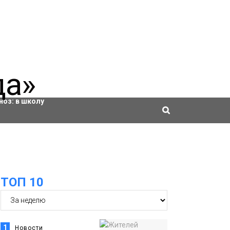
ровки
ноз:
в школу
ТОП 10
1
Новости