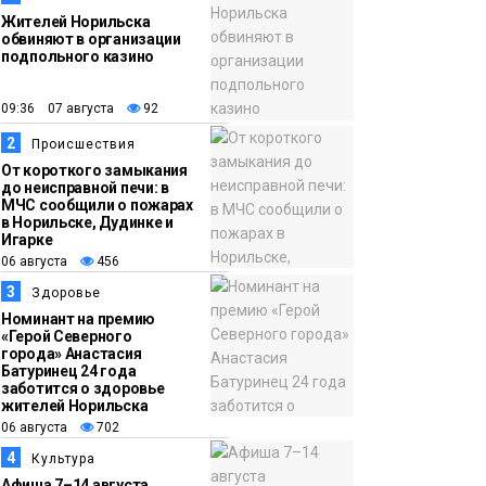
Жителей Норильска
обвиняют в организации
подпольного казино
09:36 07 августа
92
2
Происшествия
От короткого замыкания
до неисправной печи: в
МЧС сообщили о пожарах
в Норильске, Дудинке и
Игарке
06 августа
456
3
Здоровье
Номинант на премию
«Герой Северного
города» Анастасия
Батуринец 24 года
заботится о здоровье
жителей Норильска
06 августа
702
4
Культура
Афиша 7–14 августа