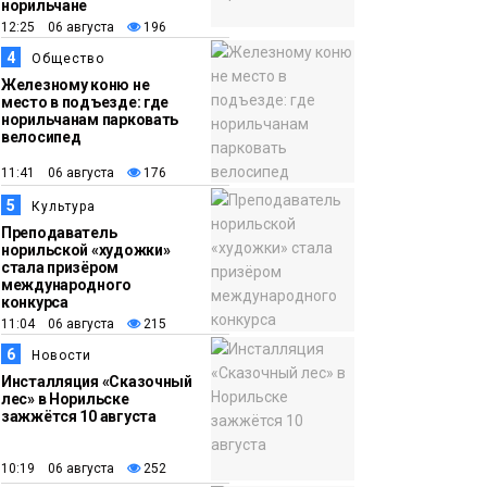
норильчане
12:25 06 августа
196
16:50
Лучшего
4
05 августа
изолировщика на
Общество
Железному коню не
термоизоляции
место в подъезде: где
определили на
норильчанам парковать
велосипед
ремонтном
предприятии
11:41 06 августа
176
«Норникеля»
5
Культура
Новости
Преподаватель
норильской «художки»
стала призёром
международного
конкурса
11:04 06 августа
215
6
Новости
Инсталляция «Сказочный
лес» в Норильске
зажжётся 10 августа
10:19 06 августа
252