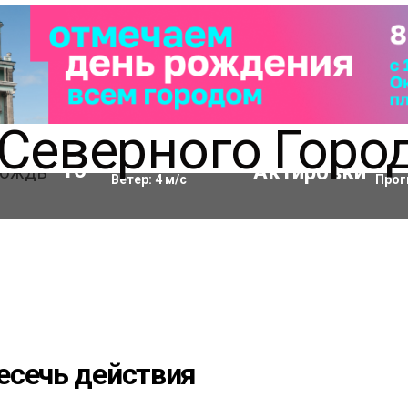
Влажность:
90
%
Акти
16
°C
Ветер:
4
м/с
Прог
есечь действия