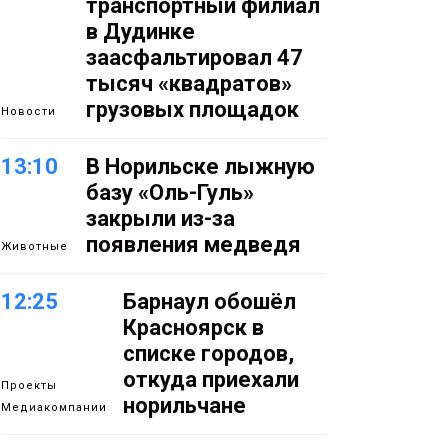
транспортный филиал
в Дудинке
заасфальтировал 47
тысяч «квадратов»
грузовых площадок
Новости
13:10
В Норильске лыжную
базу «Оль-Гуль»
закрыли из-за
появления медведя
Животные
12:25
Барнаул обошёл
Красноярск в
списке городов,
откуда приехали
Проекты
норильчане
Медиакомпании