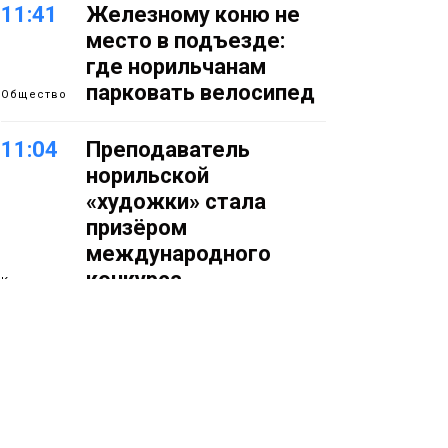
11:41
Железному коню не
место в подъезде:
где норильчанам
парковать велосипед
Общество
11:04
Преподаватель
норильской
«художки» стала
призёром
международного
конкурса
Культура
10:19
Инсталляция
«Сказочный лес» в
Норильске зажжётся
10 августа
Новости