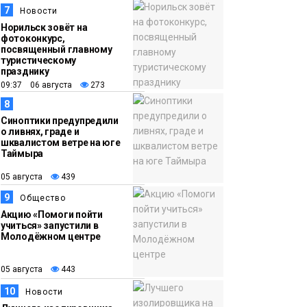
7
Новости
Норильск зовёт на
фотоконкурс,
посвященный главному
туристическому
празднику
09:37 06 августа
273
8
Синоптики предупредили
о ливнях, граде и
шквалистом ветре на юге
Таймыра
05 августа
439
9
Общество
Акцию «Помоги пойти
учиться» запустили в
Молодёжном центре
05 августа
443
10
Новости