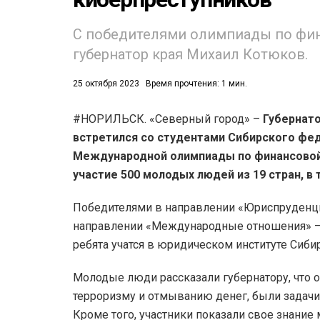
С победителями олимпиады по фин
губернатор края Михаил Котюков.
25 октября 2023
Время прочтения: 1 мин.
#НОРИЛЬСК. «Северный город» –
Губернато
52)
встретился со студентами Сибирского фед
558)
Международной олимпиады по финансовой 
участие 500 молодых людей из 19 стран, в
Победителями в направлении «Юриспруденци
направлении «Международные отношения» –
ребята учатся в юридическом институте Сиби
Молодые люди рассказали губернатору, что 
терроризму и отмыванию денег, были задачи
Кроме того, участники показали свое знание