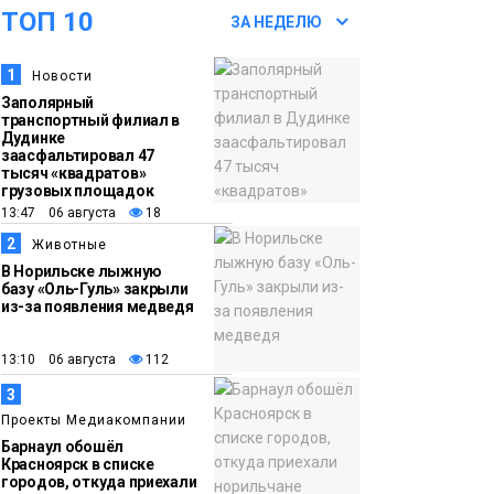
ТОП 10
09:37
Норильск зовёт на
ЗА НЕДЕЛЮ
фотоконкурс,
1
Новости
посвященный
Заполярный
главному
транспортный филиал в
туристическому
Дудинке
заасфальтировал 47
празднику
Новости
тысяч «квадратов»
грузовых площадок
13:47 06 августа
18
18:22
Синоптики
2
Животные
05 августа
предупредили о
В Норильске лыжную
ливнях, граде и
базу «Оль-Гуль» закрыли
из-за появления медведя
шквалистом ветре на
юге Таймыра
13:10 06 августа
112
3
17:37
Акцию «Помоги пойти
Проекты Медиакомпании
05 августа
учиться» запустили в
Барнаул обошёл
Молодёжном центре
Красноярск в списке
Общество
городов, откуда приехали