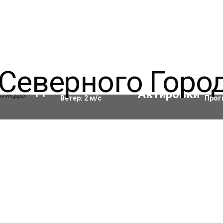
Влажность:
93
%
Акти
11
°C
Ветер:
2
м/с
Прог