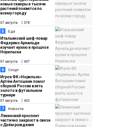
новые скверы и тысячи
растений появятся по
всему городу
07 августа
378
5
Еда
Итальянский шеф-повар
Федерико Арнальди
изучает кухню и прошлое
Норильска
07 августа
437
6
Спорт
Игрок ФК «Норильск»
Артём Антошкин помог
сборной России взять
золото в футзальном
турнире
07 августа
432
7
Новости
Ленинский проспект
частично закроют в связи
с Днём рождения