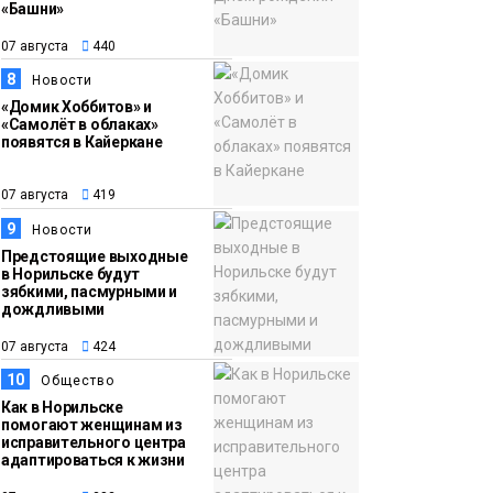
«Башни»
07 августа
440
8
Новости
«Домик Хоббитов» и
«Самолёт в облаках»
появятся в Кайеркане
07 августа
419
9
Новости
Предстоящие выходные
в Норильске будут
зябкими, пасмурными и
дождливыми
07 августа
424
10
Общество
Как в Норильске
помогают женщинам из
исправительного центра
адаптироваться к жизни