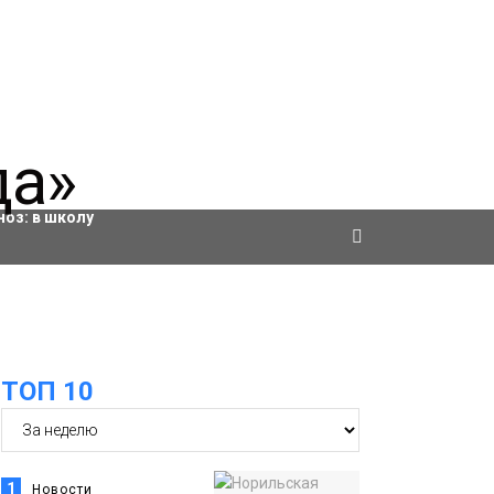
ровки
ноз:
в школу
ТОП 10
1
Новости