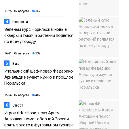
17:25 07 августа
367
4
Новости
Зелёный курс Норильска: новые
скверы и тысячи растений появятся
по всему городу
16:41 07 августа
339
5
Еда
Итальянский шеф-повар Федерико
Арнальди изучает кухню и прошлое
Норильска
15:56 07 августа
407
6
Спорт
Игрок ФК «Норильск» Артём
Антошкин помог сборной России
взять золото в футзальном турнире