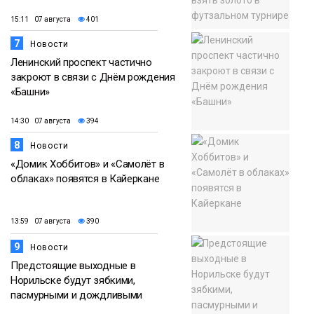
15:11 07 августа
401
7
Новости
Ленинский проспект частично
закроют в связи с Днём рождения
«Башни»
14:30 07 августа
394
8
Новости
«Домик Хоббитов» и «Самолёт в
облаках» появятся в Кайеркане
13:59 07 августа
390
9
Новости
Предстоящие выходные в
Норильске будут зябкими,
пасмурными и дождливыми