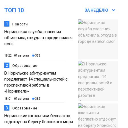
ТОП 10
ЗА НЕДЕЛЮ
1
Новости
Норильская служба спасения
объяснила, откуда в городе взялся
смог
18:22 07 августа
353
2
Образование
В Норильске абитуриентам
предлагают 14 специальностей с
перспективой работы в
«Норникеле»
18:01 07 августа
382
3
Образование
Норильские школьники бесплатно
отдохнут на берегу Японского моря