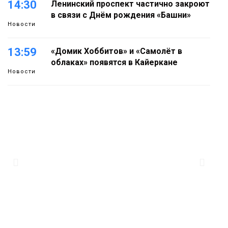
14:30
Ленинский проспект частично закроют
в связи с Днём рождения «Башни»
Новости
13:59
«Домик Хоббитов» и «Самолёт в
облаках» появятся в Кайеркане
Новости
13:08
Предстоящие выходные в Норильске
будут зябкими, пасмурными и
дождливыми
Новости
12:32
Как в Норильске помогают женщинам
из исправительного центра
адаптироваться к жизни
Общество