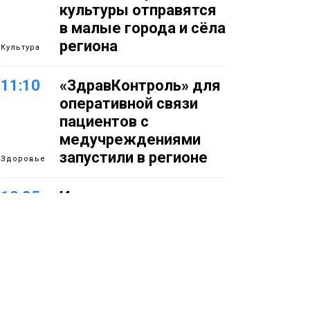
культуры отправятся
в малые города и сёла
региона
Культура
11:10
«ЗдравКонтроль» для
оперативной связи
пациентов с
медучреждениями
запустили в регионе
Здоровье
10:25
Исправленная дата в
трудовой книжке
стоила норильчанке 9
месяцев стажа
Общество
09:36
Жителей Норильска
обвиняют в