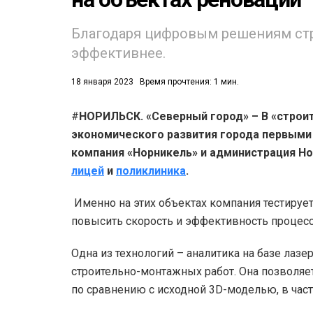
Благодаря цифровым решениям стр
эффективнее.
18 января 2023
Время прочтения: 1 мин.
#
НОРИЛЬСК. «Северный город» – В «строи
53)
экономического развития города первыми
558)
компания «Норникель» и администрация Но
лицей
и
поликлиника
.
Именно на этих объектах компания тестируе
повысить скорость и эффективность процесс
Одна из технологий – аналитика на базе лаз
строительно-монтажных работ. Она позволяе
по сравнению с исходной 3D-моделью, в част