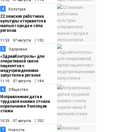
жителей Норильска
Здоровье
4
Культура
17:21
Афиша 7–14 августа
22 земских работника
культуры отправятся в
06 августа
малые города и сёла
региона
Культура
11:53 07 августа
152
5
Здоровье
«ЗдравКонтроль» для
оперативной связи
пациентов с
медучреждениями
запустили в регионе
11:10 07 августа
184
6
Общество
Исправленная дата в
трудовой книжке стоила
норильчанке 9 месяцев
стажа
10:25 07 августа
252
7
Новости