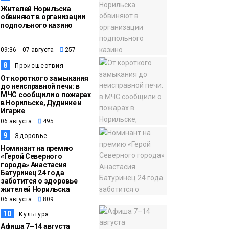
Жителей Норильска
обвиняют в организации
подпольного казино
09:36 07 августа
257
8
Происшествия
От короткого замыкания
до неисправной печи: в
МЧС сообщили о пожарах
в Норильске, Дудинке и
Игарке
06 августа
495
9
Здоровье
Номинант на премию
«Герой Северного
города» Анастасия
Батуринец 24 года
заботится о здоровье
жителей Норильска
06 августа
809
10
Культура
Афиша 7–14 августа