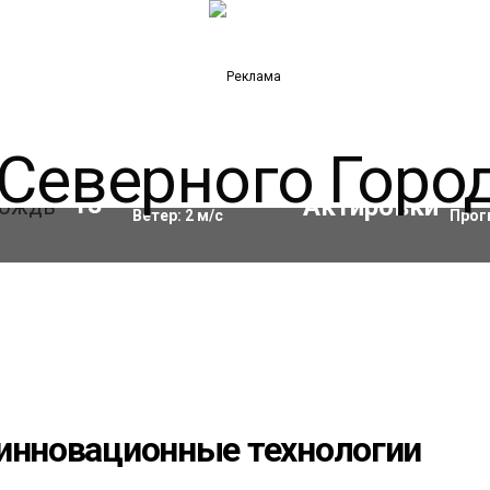
Влажность:
82
%
Акти
13
°C
Ветер:
2
м/с
Прог
 инновационные технологии