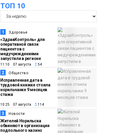
ТОП 10
16:39
Фонд «Наш Норильск»
06 августа
запускает осеннюю
кампанию по
поддержке
1
Здоровье
соцпроектов
Новости
«ЗдравКонтроль» для
оперативной связи
пациентов с
15:57
Первый юбилей
медучреждениями
запустили в регионе
06 августа
«Башни» отпразднуют
11:10 07 августа
54
в Норильске: гостей
2
Общество
ждут фестиваль,
Исправленная дата в
квест и многое другое
трудовой книжке стоила
Новости
норильчанке 9 месяцев
стажа
15:15
Как устроено
10:25 07 августа
114
06 августа
школьное питание в
3
Новости
Норильске: льготы,
Жителей Норильска
меню и порядок
обвиняют в организации
подпольного казино
оплаты
Образование