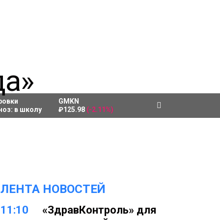
ровки
GMKN
ноз:
в школу
₽125.98
(-2.11%)
ЛЕНТА НОВОСТЕЙ
11:10
«ЗдравКонтроль» для