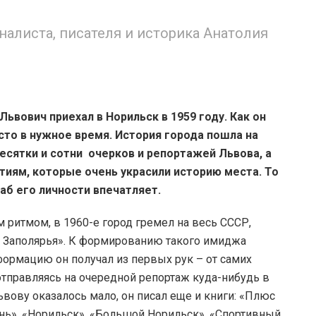
налиста, писателя и историка Анатолия
Львович приехал в Норильск в 1959 году. Как он
сто в нужное время. История города пошла на
Десятки и сотни очерков и репортажей Львова, а
иям, которые очень украсили историю места. То
аб его личности впечатляет.
 ритмом, в 1960-е город гремел на весь СССР,
 Заполярья». К формированию такого имиджа
ормацию он получал из первых рук – от самих
отправляясь на очередной репортаж куда-нибудь в
ьвову оказалось мало, он писал еще и книги: «Плюс
нь», «Норильск», «Большой Норильск», «Спортивный