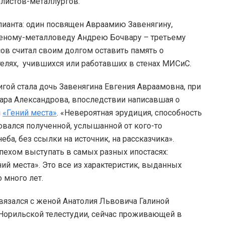
алистов-металлургов.
лианта: один посвящен Авраамию Завенягину,
ченому-металловеду Андрею Бочвару – третьему
ов считал своим долгом оставить память о
елях, учившихся или работавших в стенах МИСиС.
гой стала дочь Завенягина Евгения Авраамовна, при
ара Александрова, впоследствии написавшая о
м
«Гений места»
. «Невероятная эрудиция, способность
овался полученной, услышанной от кого-то
ба, без ссылки на источник, на рассказчика».
пехом выступать в самых разных ипостасях:
ний места». Это все из характеристик, выданных
 много лет.
язался с женой Анатолия Львовича Галиной
 Норильской телестудии, сейчас проживающей в