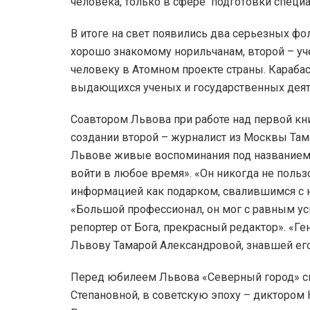
человека, только в сфере подготовки специ
В итоге на свет появились два серьезных фо
хорошо знакомому норильчанам, второй – у
человеку в Атомном проекте страны. Карабас
выдающихся ученых и государственных деят
Соавтором Львова при работе над первой кни
создании второй – журналист из Москвы Там
Львове живые воспоминания под название
войти в любое время». «Он никогда не польз
информацией как подарком, свалившимся с не
«Большой профессионал, он мог с равным ус
репортер от Бога, прекрасный редактор». «Ге
Львову Тамарой Александровой, знавшей его
Перед юбилеем Львова «Северный город» св
Степановной, в советскую эпоху – диктором