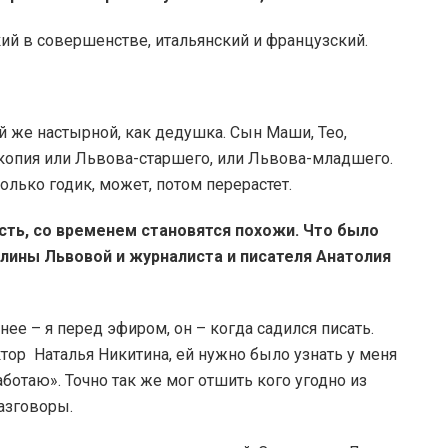
кий в совершенстве, итальянский и французский.
ой же настырной, как дедушка. Сын Маши, Тео,
 копия или Львова-старшего, или Львова-младшего.
олько годик, может, потом перерастет.
сть, со временем становятся похожи. Что было
алины Львовой и журналиста и писателя Анатолия
ее – я перед эфиром, он – когда садился писать.
ор Наталья Никитина, ей нужно было узнать у меня
работаю». Точно так же мог отшить кого угодно из
разговоры.