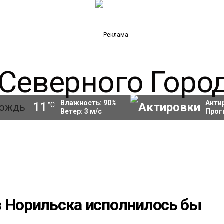
Влажность:
90
%
Акти
11
°C
Ветер:
3
м/с
Прог
з Норильска исполнилось бы