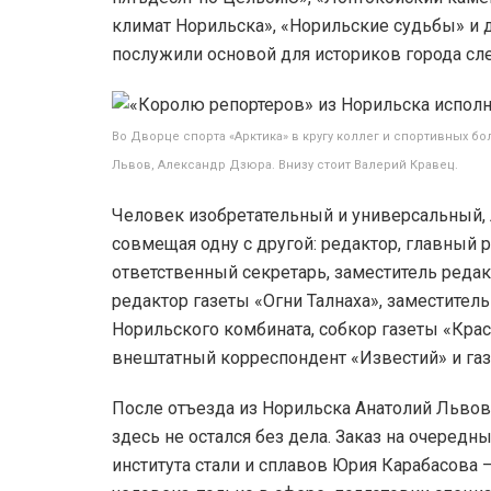
климат Норильска», «Норильские судьбы» и 
послужили основой для историков города с
Во Дворце спорта «Арктика» в кругу коллег и спортивных б
Львов, Александр Дзюра. Внизу стоит Валерий Кравец.
Человек изобретательный и универсальный, 
совмещая одну с другой: редактор, главный 
ответственный секретарь, заместитель реда
редактор газеты «Огни Талнаха», заместител
Норильского комбината, собкор газеты «Крас
внештатный корреспондент «Известий» и газ
После отъезда из Норильска Анатолий Львов
здесь не остался без дела. Заказ на очеред
института стали и сплавов Юрия Карабасова –