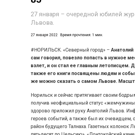
27 января – очередной юбилей жур
Львова.
27 января 2022
Время прочтения: 1 мин.
#НОРИЛЬСК. «Северный город» –
Анатолий 
53)
сам говорил, повезло попасть в нужное ме
558)
взлет, и он стал ее главным летописцем. 
также его книги посвящены людям и событ
же можно сказать о самом Львове. Масшт
Норильск и сейчас притягивает своим бодрым
получив неофициальный статус «жемчужины
здорово приложил руку Анатолий Львов. Инф
героев событий, а также был их очевидцем, 
район будущего Талнаха. Газетных колонок Л
пятьдесят по Цельсию», «Лонтокойский каме