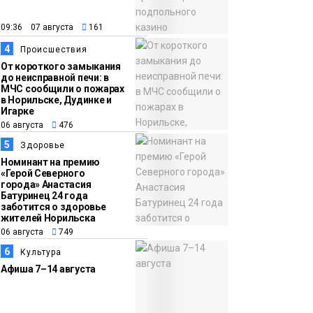
09:36 07 августа
161
14:36
На плато Путорана
4
Происшествия
06 августа
создадут систему
От короткого замыкания
наблюдения за вечной
до неисправной печи: в
МЧС сообщили о пожарах
мерзлотой и очистят
Плато
в Норильске, Дудинке и
территорию от мусора
Игарке
Путорана
06 августа
476
5
Здоровье
Номинант на премию
«Герой Северного
города» Анастасия
Батуринец 24 года
заботится о здоровье
жителей Норильска
06 августа
749
6
Культура
Афиша 7–14 августа