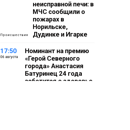
неисправной печи: в
МЧС сообщили о
пожарах в
Норильске,
Дудинке и Игарке
Происшествия
17:50
Номинант на премию
06 августа
«Герой Северного
города» Анастасия
Батуринец 24 года
заботится о здоровье
жителей Норильска
Здоровье
17:21
Афиша 7–14 августа
06 августа
Культура