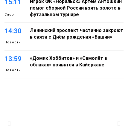
15:11
Игрок ФК «Норильск» Артём Антошкин
помог сборной России взять золото в
футзальном турнире
Спорт
14:30
Ленинский проспект частично закроют
в связи с Днём рождения «Башни»
Новости
13:59
«Домик Хоббитов» и «Самолёт в
облаках» появятся в Кайеркане
Новости
13:08
Предстоящие выходные в Норильске
будут зябкими, пасмурными и
дождливыми
Новости
12:32
Как в Норильске помогают женщинам
из исправительного центра
адаптироваться к жизни
Общество