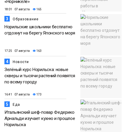
«Норникеле»
18:01 07 августа
165
3
Образование
Норильские школьники бесплатно
отдохнут на берегу Японского моря
17:25 07 августа
163
4
Новости
Зелёный курс Норильска: новые
скверы и тысячи растений появятся
по всему городу
16:41 07 августа
173
5
Еда
Итальянский шеф-повар Федерико
Арнальди изучает кухню и прошлое
Норильска