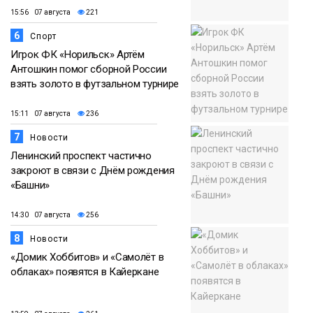
15:56 07 августа
221
6
Спорт
Игрок ФК «Норильск» Артём
Антошкин помог сборной России
взять золото в футзальном турнире
15:11 07 августа
236
7
Новости
Ленинский проспект частично
закроют в связи с Днём рождения
«Башни»
14:30 07 августа
256
8
Новости
«Домик Хоббитов» и «Самолёт в
облаках» появятся в Кайеркане