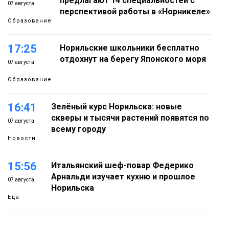
предлагают 14 специальностей с
07 августа
перспективой работы в «Норникеле»
Образование
17:25
Норильские школьники бесплатно
отдохнут на берегу Японского моря
07 августа
Образование
16:41
Зелёный курс Норильска: новые
скверы и тысячи растений появятся по
07 августа
всему городу
Новости
15:56
Итальянский шеф-повар Федерико
Арнальди изучает кухню и прошлое
07 августа
Норильска
Еда
15:11
Игрок ФК «Норильск» Артём Антошкин