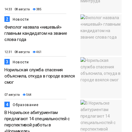
14:33 08 августа
385
2
Новости
Филолог назвала «нишевый»
главным кандидатом на звание
слова года
12:31 08 августа
461
3
Новости
Норильская служба спасения
объяснила, откуда в городе взялся
смог
07 августа
564
4
Образование
В Норильске абитуриентам
предлагают 14 специальностей с
перспективой работы в
«Норникеле»