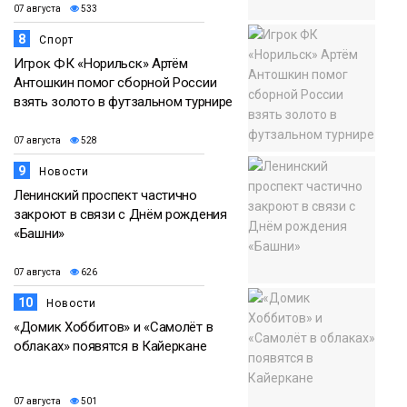
07 августа
533
8
Спорт
Игрок ФК «Норильск» Артём
Антошкин помог сборной России
взять золото в футзальном турнире
07 августа
528
9
Новости
Ленинский проспект частично
закроют в связи с Днём рождения
«Башни»
07 августа
626
10
Новости
«Домик Хоббитов» и «Самолёт в
облаках» появятся в Кайеркане
07 августа
501