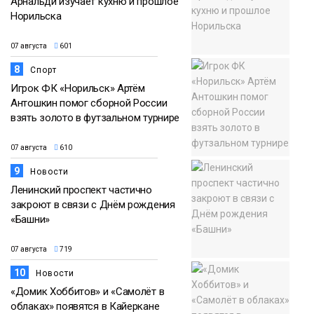
Арнальди изучает кухню и прошлое
Норильска
07 августа
601
8
Спорт
Игрок ФК «Норильск» Артём
Антошкин помог сборной России
взять золото в футзальном турнире
07 августа
610
9
Новости
Ленинский проспект частично
закроют в связи с Днём рождения
«Башни»
07 августа
719
10
Новости
«Домик Хоббитов» и «Самолёт в
облаках» появятся в Кайеркане