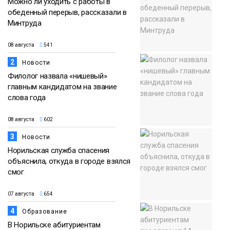
Можно ли уходить с работы в
обеденный перерыв, рассказали в
Минтруда
08 августа
541
2
Новости
Филолог назвала «нишевый»
главным кандидатом на звание
слова года
08 августа
602
3
Новости
Норильская служба спасения
объяснила, откуда в городе взялся
смог
07 августа
654
4
Образование
В Норильске абитуриентам