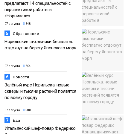
предлагают 14 специальностей с
перспективой работы в
«Норникеле»
07 августа
648
5
Образование
Норильские школьники бесплатно
отдохнут на берегу Японского моря
07 августа
604
6
Новости
Зелёный курс Норильска: новые
скверы и тысячи растений появятся
по всему городу
07 августа
580
7
Еда
Итальянский шеф-повар Федерико