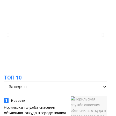
13:08
Предстоящие выходные в Норильске
будут зябкими, пасмурными и
дождливыми
Новости
12:32
Как в Норильске помогают женщинам
из исправительного центра
адаптироваться к жизни
Общество
ТОП 10
1
Новости
Норильская служба спасения
объяснила, откуда в городе взялся