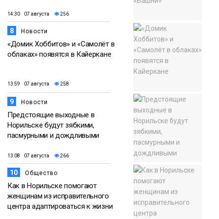
14:30 07 августа
256
8
Новости
«Домик Хоббитов» и «Самолёт в
облаках» появятся в Кайеркане
13:59 07 августа
258
9
Новости
Предстоящие выходные в
Норильске будут зябкими,
пасмурными и дождливыми
13:08 07 августа
266
10
Общество
Как в Норильске помогают
женщинам из исправительного
центра адаптироваться к жизни