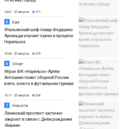
16:41 07 августа
171
5
Еда
Итальянский шеф-повар Федерико
Арнальди изучает кухню и прошлое
Норильска
15:56 07 августа
219
6
Спорт
Игрок ФК «Норильск» Артём
Антошкин помог сборной России
взять золото в футзальном турнире
15:11 07 августа
234
7
Новости
Ленинский проспект частично
закроют в связи с Днём рождения
«Башни»