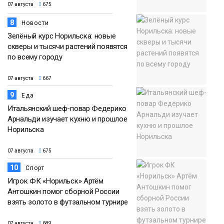
07 августа
675
8
Новости
Зелёный курс Норильска: новые
скверы и тысячи растений появятся
по всему городу
07 августа
667
9
Еда
Итальянский шеф-повар Федерико
Арнальди изучает кухню и прошлое
Норильска
07 августа
675
10
Спорт
Игрок ФК «Норильск» Артём
Антошкин помог сборной России
взять золото в футзальном турнире
07 августа
689