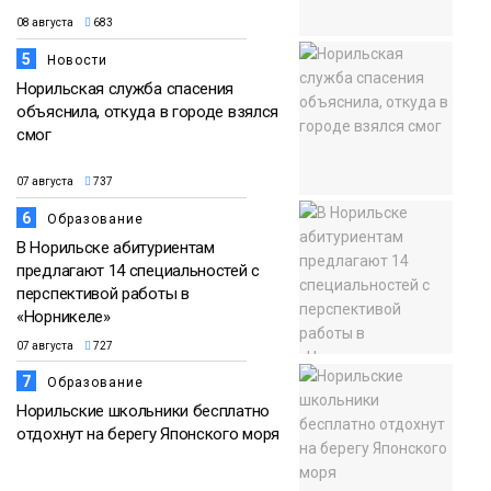
08 августа
683
5
Новости
Норильская служба спасения
объяснила, откуда в городе взялся
смог
07 августа
737
6
Образование
В Норильске абитуриентам
предлагают 14 специальностей с
перспективой работы в
«Норникеле»
07 августа
727
7
Образование
Норильские школьники бесплатно
отдохнут на берегу Японского моря