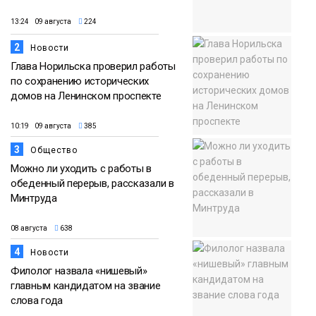
13:24 09 августа
224
2
Новости
Глава Норильска проверил работы
по сохранению исторических
домов на Ленинском проспекте
10:19 09 августа
385
3
Общество
Можно ли уходить с работы в
обеденный перерыв, рассказали в
Минтруда
08 августа
638
4
Новости
Филолог назвала «нишевый»
главным кандидатом на звание
слова года