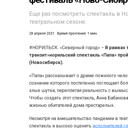
53)
Еще раз посмотреть спектакль в Н
558)
театральном сезоне.
28 апреля 2021
Время прочтения: 1 мин.
#НОРИЛЬСК. «Северный город» –
В рамках 
транзит»норильский спектакль «Папа» прой
(Новосибирск).
«Папа» рассказывает о драме пожилого челов
сознание которого постепенно поглощает бо
злые шутки, переплетая реальность с вымысл
Чтобы создать этот спектакль, Анна Бабано
жизнью обитателей дома престарелых
.
Несмотря на вмешательство пандемии в теат
спектакль и высоко оценить
исполнителей г