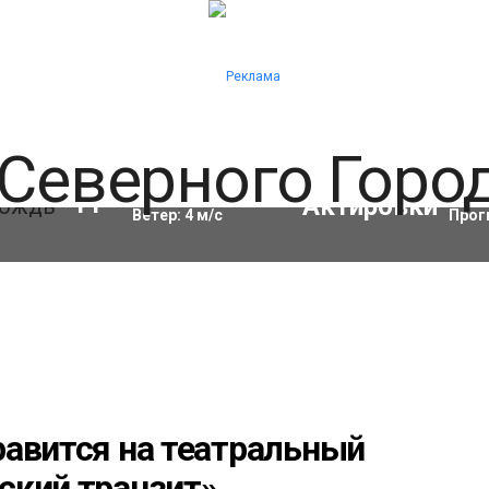
Влажность:
91
%
Акти
11
°C
Ветер:
4
м/с
Прог
равится на театральный
ский транзит»