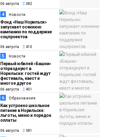
06 августа
382
закрыли из-за
появления медведя
4
Новости
Животные
Фонд «Наш Норильск»
запускает осеннюю
12:25
Барнаул обошёл
кампанию по поддержке
соцпроектов
06 августа
Красноярск в
списке городов,
06 августа
410
откуда приехали
5
Новости
Проекты
норильчане
Первый юбилей «Башни»
Медиакомпании
отпразднуют в
Норильске: гостей ждут
фестиваль, квест и
многое другое
06 августа
451
6
Образование
Как устроено школьное
питание в Норильске:
льготы, меню и порядок
оплаты
06 августа
381