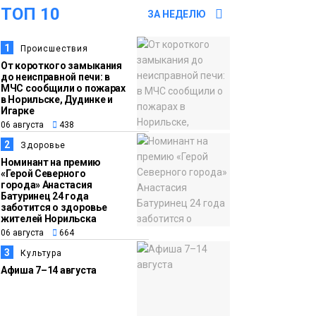
оплаты
ТОП 10
Образование
ЗА НЕДЕЛЮ
14:36
На плато Путорана
1
Происшествия
06 августа
От короткого замыкания
создадут систему
до неисправной печи: в
наблюдения за вечной
МЧС сообщили о пожарах
в Норильске, Дудинке и
мерзлотой и очистят
Плато
Игарке
территорию от мусора
06 августа
438
Путорана
2
Здоровье
13:47
Заполярный
Номинант на премию
«Герой Северного
06 августа
транспортный филиал
города» Анастасия
Батуринец 24 года
в Дудинке
заботится о здоровье
заасфальтировал 47
жителей Норильска
06 августа
664
тысяч «квадратов»
3
грузовых площадок
Культура
Новости
Афиша 7–14 августа
13:10
В Норильске лыжную
06 августа
базу «Оль-Гуль»