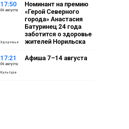
17:50
Номинант на премию
06 августа
«Герой Северного
города» Анастасия
Батуринец 24 года
заботится о здоровье
жителей Норильска
Здоровье
17:21
Афиша 7–14 августа
06 августа
Культура
16:39
Фонд «Наш Норильск»
06 августа
запускает осеннюю
кампанию по
поддержке
соцпроектов
Новости