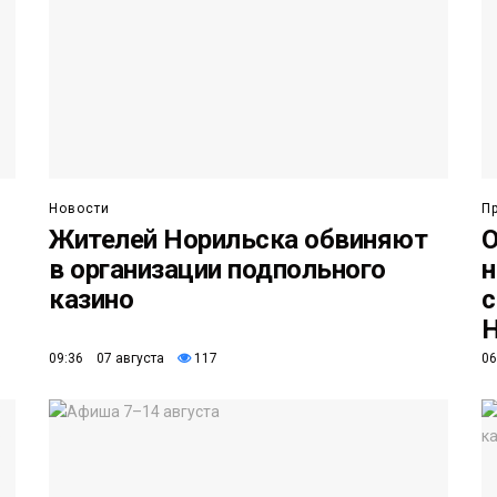
Новости
П
Жителей Норильска обвиняют
О
в организации подпольного
н
казино
с
Н
09:36 07 августа
117
06