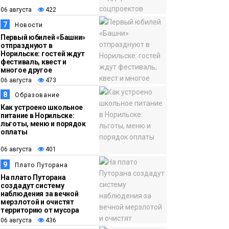
06 августа
422
7
Новости
Первый юбилей «Башни»
отпразднуют в
Норильске: гостей ждут
фестиваль, квест и
многое другое
06 августа
473
8
Образование
Как устроено школьное
питание в Норильске:
льготы, меню и порядок
оплаты
06 августа
401
9
Плато Путорана
На плато Путорана
создадут систему
наблюдения за вечной
мерзлотой и очистят
территорию от мусора
06 августа
436