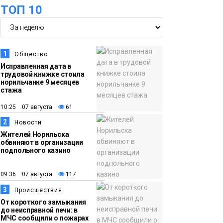
ТОП 10
15:57
Первый юбилей
06 августа
«Башни» отпразднуют
в Норильске: гостей
ждут фестиваль,
1
Общество
квест и многое другое
Новости
Исправленная дата в
трудовой книжке стоила
норильчанке 9 месяцев
15:15
Как устроено
стажа
06 августа
школьное питание в
10:25 07 августа
61
Норильске: льготы,
2
Новости
меню и порядок
Жителей Норильска
оплаты
обвиняют в организации
Образование
подпольного казино
14:36
На плато Путорана
09:36 07 августа
117
06 августа
создадут систему
3
Происшествия
наблюдения за вечной
От короткого замыкания
мерзлотой и очистят
до неисправной печи: в
Плато
МЧС сообщили о пожарах
территорию от мусора
Путорана