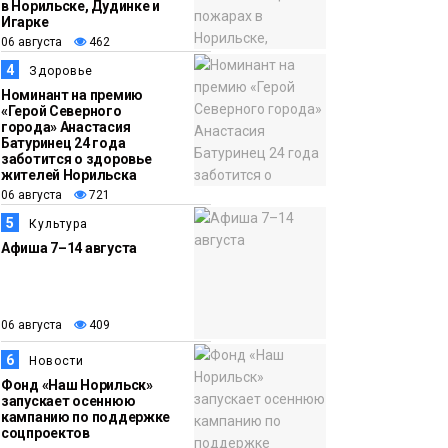
в Норильске, Дудинке и
Игарке
06 августа
462
13:47
Заполярный
4
Здоровье
06 августа
транспортный филиал
Номинант на премию
в Дудинке
«Герой Северного
города» Анастасия
заасфальтировал 47
Батуринец 24 года
тысяч «квадратов»
заботится о здоровье
жителей Норильска
грузовых площадок
Новости
06 августа
721
5
Культура
Афиша 7–14 августа
06 августа
409
6
Новости
Фонд «Наш Норильск»
запускает осеннюю
кампанию по поддержке
соцпроектов