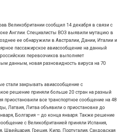
ав Великобритании сообщил 14 декабря в связи с
токе Англии. Специалисты ВОЗ выявили мутацию в
озднее ее обнаружили в Австралии, Дании, Италии и
лярное пассажирское авиасообщение на данный
д российских перевозчиков выполняет
ым данным, новая разновидность вируса на 70
ые стали закрывать авиасообщение с
такое решение приняли больше 20 стран на разный
ия приостановили все транспортное сообщение на 48
нды, Латвия, Литва объявили о приостановке до
января, Болгария – до конца января. Также решение
 сообщение с Великобританией приняли Испания,
я, Швейцария, Греция, Кипр, Португалия, Саудовская