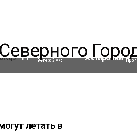
Влажность:
90
%
Акти
11
°C
Ветер:
3
м/с
Прог
могут летать в