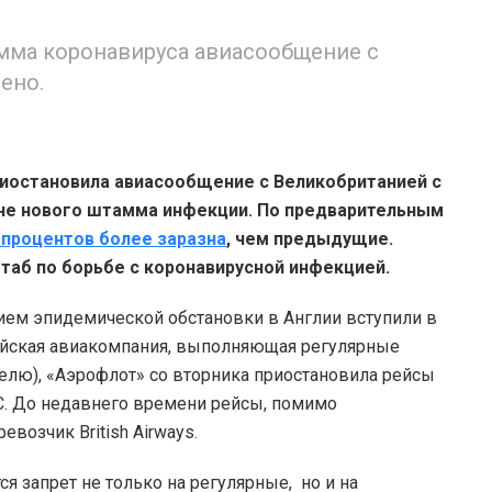
мма коронавируса авиасообщение с
ено.
риостановила авиасообщение с Великобританией с
ране нового штамма инфекции. По предварительным
 процентов более заразна
, чем предыдущие.
таб по борьбе с коронавирусной инфекцией.
нием эпидемической обстановки в Англии вступили в
сийская авиакомпания, выполняющая регулярные
елю), «Аэрофлот» со вторника приостановила рейсы
С. До недавнего времени рейсы, помимо
возчик British Airways.
я запрет не только на регулярные, но и на