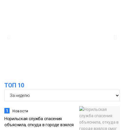
13:08
Предстоящие выходные в Норильске
будут зябкими, пасмурными и
дождливыми
Новости
12:32
Как в Норильске помогают женщинам
из исправительного центра
адаптироваться к жизни
Общество
ТОП 10
1
Новости
Норильская служба спасения
объяснила, откуда в городе взялся