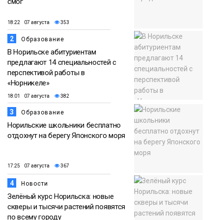
смог
18:22 07 августа
353
2
Образование
В Норильске абитуриентам
предлагают 14 специальностей с
перспективой работы в
«Норникеле»
18:01 07 августа
382
3
Образование
Норильские школьники бесплатно
отдохнут на берегу Японского моря
17:25 07 августа
367
4
Новости
Зелёный курс Норильска: новые
скверы и тысячи растений появятся
по всему городу