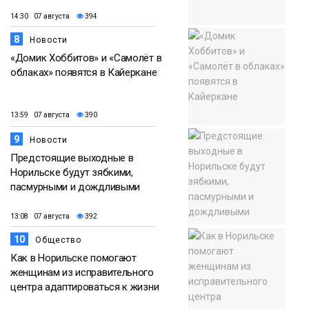
14:30 07 августа
394
8
Новости
«Домик Хоббитов» и «Самолёт в
облаках» появятся в Кайеркане
13:59 07 августа
390
9
Новости
Предстоящие выходные в
Норильске будут зябкими,
пасмурными и дождливыми
13:08 07 августа
392
10
Общество
Как в Норильске помогают
женщинам из исправительного
центра адаптироваться к жизни