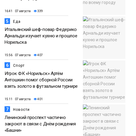
16:41 07 августа
339
5
Еда
Итальянский шеф-повар Федерико
Арнальди изучает кухню и прошлое
Норильска
15:56 07 августа
407
6
Спорт
Игрок ФК «Норильск» Артём
Антошкин помог сборной России
взять золото в футзальном турнире
15:11 07 августа
401
7
Новости
Ленинский проспект частично
закроют в связи с Днём рождения
«Башни»