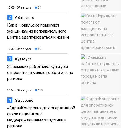
13:08 07 августа
34
2
Общество
Как в Норильске помогают
женщинам из исправительного
центра адаптироваться к жизни
12:32 07 августа
82
3
Культура
22 земских работника культуры
отправятся в малые города и сёла
региона
11:53 07 августа
123
4
Здоровье
«ЗдравКонтроль» для оперативной
связи пациентов с
медучреждениями запустили в
регионе