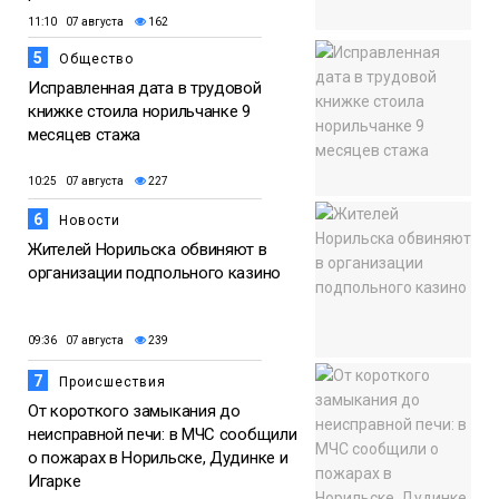
11:10 07 августа
162
5
Общество
Исправленная дата в трудовой
книжке стоила норильчанке 9
месяцев стажа
10:25 07 августа
227
6
Новости
Жителей Норильска обвиняют в
организации подпольного казино
09:36 07 августа
239
7
Происшествия
От короткого замыкания до
неисправной печи: в МЧС сообщили
о пожарах в Норильске, Дудинке и
Игарке