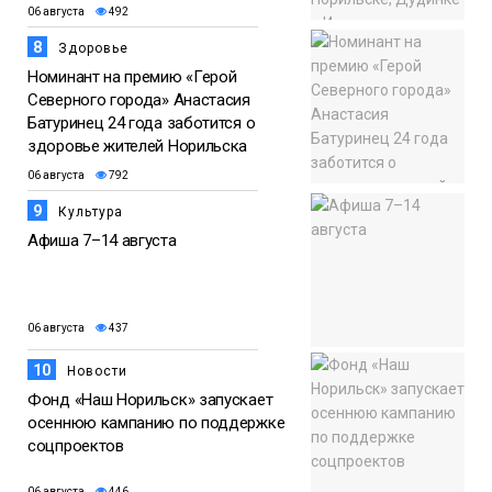
06 августа
492
8
Здоровье
Номинант на премию «Герой
Северного города» Анастасия
Батуринец 24 года заботится о
здоровье жителей Норильска
06 августа
792
9
Культура
Афиша 7–14 августа
06 августа
437
10
Новости
Фонд «Наш Норильск» запускает
осеннюю кампанию по поддержке
соцпроектов
06 августа
446