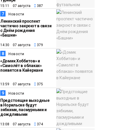
турнире
15:11 07 августа
387
7
Новости
Ленинский проспект
частично закроют в связи
с Днём рождения
«Башни»
14:30 07 августа
379
8
Новости
«Домик Хоббитов» и
«Самолёт в облаках»
появятся в Кайеркане
13:59 07 августа
375
9
Новости
Предстоящие выходные
в Норильске будут
зябкими, пасмурными и
дождливыми
13:08 07 августа
374