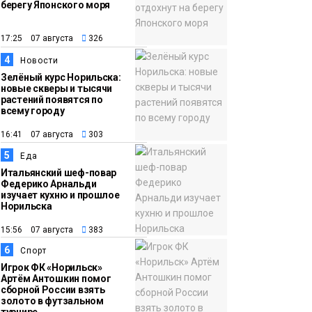
берегу Японского моря
12:32
Как в Норильске
помогают женщинам
17:25 07 августа
326
из исправительного
4
Новости
центра
Зелёный курс Норильска:
новые скверы и тысячи
адаптироваться к
растений появятся по
жизни
всему городу
Общество
16:41 07 августа
303
5
Еда
Итальянский шеф-повар
Федерико Арнальди
изучает кухню и прошлое
Норильска
15:56 07 августа
383
6
Спорт
Игрок ФК «Норильск»
Артём Антошкин помог
сборной России взять
золото в футзальном