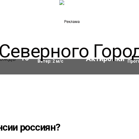
Влажность:
98
%
Акти
10
°C
Ветер:
2
м/с
Прог
нсии россиян?