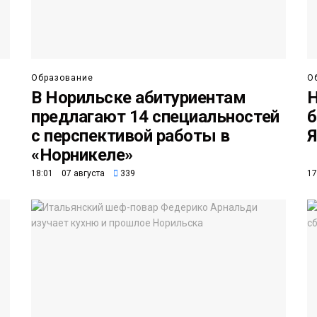
Образование
О
В Норильске абитуриентам
Н
предлагают 14 специальностей
б
с перспективой работы в
Я
«Норникеле»
18:01 07 августа
339
17