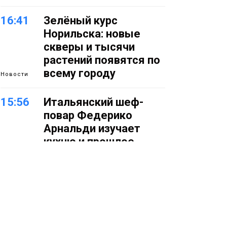
16:41
Зелёный курс
Норильска: новые
скверы и тысячи
растений появятся по
всему городу
Новости
15:56
Итальянский шеф-
повар Федерико
Арнальди изучает
кухню и прошлое
Норильска
Еда
15:11
Игрок ФК «Норильск»
Артём Антошкин
помог сборной России
взять золото в