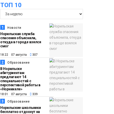
ТОП 10
футзальном турнире
Спорт
14:30
Ленинский проспект
частично закроют в
1
Новости
связи с Днём
Норильская служба
спасения объяснила,
рождения «Башни»
Новости
откуда в городе взялся
смог
13:59
«Домик Хоббитов» и
18:22 07 августа
307
«Самолёт в облаках»
2
Образование
появятся в Кайеркане
Новости
В Норильске
абитуриентам
предлагают 14
13:08
Предстоящие
специальностей с
перспективой работы в
выходные в
«Норникеле»
Норильске будут
18:01 07 августа
339
зябкими, пасмурными
3
Образование
и дождливыми
Норильские школьники
Новости
бесплатно отдохнут на