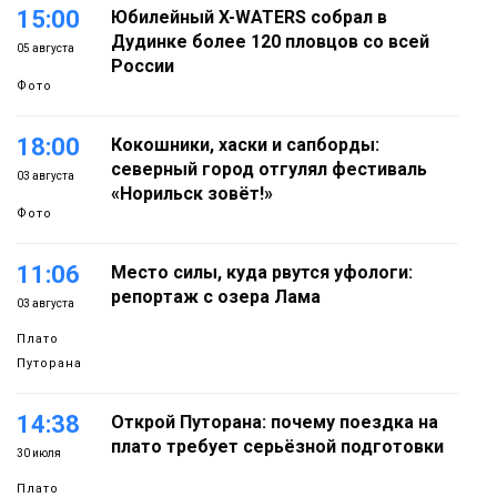
15:00
Юбилейный X-WATERS собрал в
Дудинке более 120 пловцов со всей
05 августа
России
Фото
18:00
Кокошники, хаски и сапборды:
северный город отгулял фестиваль
03 августа
«Норильск зовёт!»
Фото
11:06
Место силы, куда рвутся уфологи:
репортаж с озера Лама
03 августа
Плато
Путорана
14:38
Открой Путорана: почему поездка на
плато требует серьёзной подготовки
30 июля
Плато