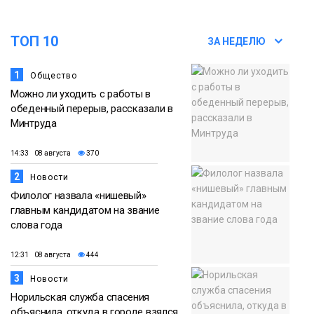
праздничных выходных в Норильске
Фото
ТОП 10
ЗА НЕДЕЛЮ
18:30
Заполярное лето в разгаре: Норильск
прогрелся до 29 градусов
1
Общество
20 июля
Можно ли уходить с работы в
Фото
обеденный перерыв, рассказали в
Минтруда
14:33 08 августа
370
2
Новости
Филолог назвала «нишевый»
главным кандидатом на звание
слова года
12:31 08 августа
444
3
Новости
Норильская служба спасения
объяснила, откуда в городе взялся