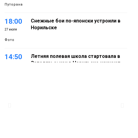
Путорана
18:00
Снежные бои по-японски устроили в
Норильске
27 июля
Фото
14:50
Летняя полевая школа стартовала в
Заполярье: как в Норильске изучают
27 июля
вечную мерзлоту
Наука
18:05
Автопарк АТО «ЦАТК» ЗФ «Норникеля»
пополнился новой техникой для
23 июля
работы в условиях Заполярья
Фото
18:00
Пожарный кроссфит стал одним из
самых зрелищных событий
21 июля