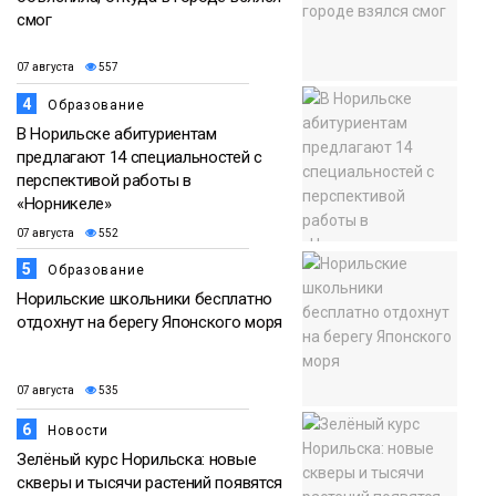
смог
07 августа
557
4
Образование
В Норильске абитуриентам
предлагают 14 специальностей с
перспективой работы в
«Норникеле»
07 августа
552
5
Образование
Норильские школьники бесплатно
отдохнут на берегу Японского моря
07 августа
535
6
Новости
Зелёный курс Норильска: новые
скверы и тысячи растений появятся