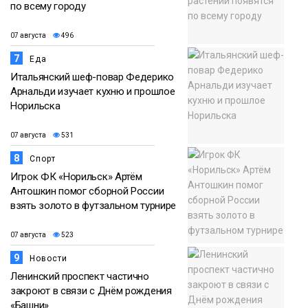
по всему городу
07 августа
496
7
Еда
Итальянский шеф-повар Федерико
Арнальди изучает кухню и прошлое
Норильска
07 августа
531
8
Спорт
Игрок ФК «Норильск» Артём
Антошкин помог сборной России
взять золото в футзальном турнире
07 августа
523
9
Новости
Ленинский проспект частично
закроют в связи с Днём рождения
«Башни»