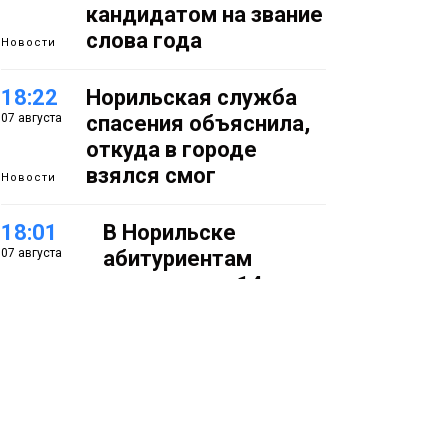
кандидатом на звание
слова года
Новости
18:22
Норильская служба
07 августа
спасения объяснила,
откуда в городе
взялся смог
Новости
18:01
В Норильске
07 августа
абитуриентам
предлагают 14
специальностей с
перспективой
работы в
«Норникеле»
Образование
17:25
Норильские