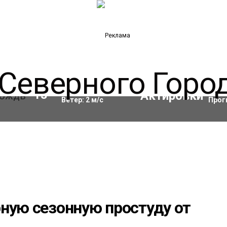
Влажность:
68
%
Акти
13
°C
Ветер:
2
м/с
Прог
ную сезонную простуду от