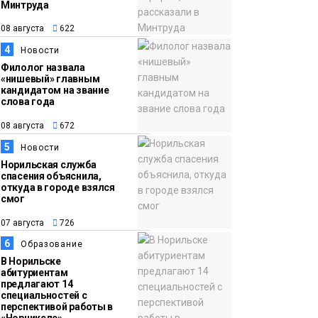
Минтруда
15:11
Игрок ФК «Норильск»
08 августа
622
07 августа
Артём Антошкин
4
Новости
помог сборной России
Филолог назвала
взять золото в
«нишевый» главным
кандидатом на звание
футзальном турнире
Спорт
слова года
08 августа
672
5
Новости
Норильская служба
спасения объяснила,
откуда в городе взялся
смог
07 августа
726
6
Образование
В Норильске
абитуриентам
предлагают 14
специальностей с
перспективой работы в