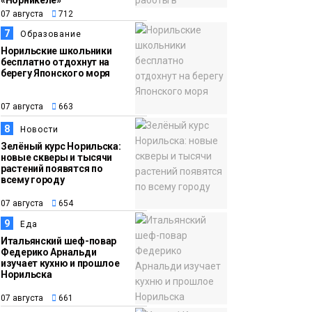
«Норникеле»
07 августа
712
7
Образование
Норильские школьники
бесплатно отдохнут на
берегу Японского моря
07 августа
663
8
Новости
Зелёный курс Норильска:
новые скверы и тысячи
растений появятся по
всему городу
07 августа
654
9
Еда
Итальянский шеф-повар
Федерико Арнальди
изучает кухню и прошлое
Норильска
07 августа
661