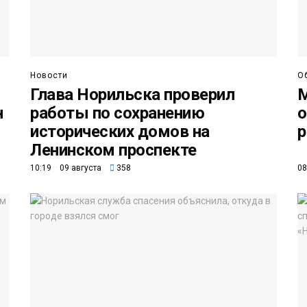
Новости
О
Глава Норильска проверил
М
н
работы по сохранению
о
исторических домов на
р
Ленинском проспекте
10:19 09 августа
358
08