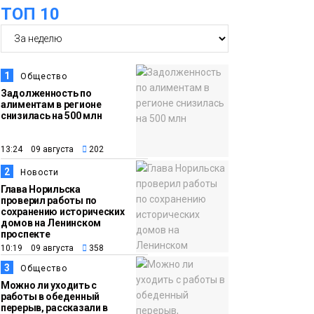
ТОП 10
07 августа
школьники
бесплатно отдохнут
на берегу Японского
моря
Образование
1
Общество
Задолженность по
алиментам в регионе
16:41
Зелёный курс
снизилась на 500 млн
07 августа
Норильска: новые
скверы и тысячи
13:24 09 августа
202
растений появятся по
2
Новости
всему городу
Новости
Глава Норильска
проверил работы по
сохранению исторических
15:56
Итальянский шеф-
домов на Ленинском
проспекте
07 августа
повар Федерико
10:19 09 августа
358
Арнальди изучает
3
Общество
кухню и прошлое
Можно ли уходить с
Норильска
работы в обеденный
Еда
перерыв, рассказали в