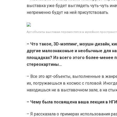
выставка уже будет выглядеть чуть-чуть ина
непременно будут на ней присутствовать.
Арт-объекты выставки переместятся в музейное пространс
– Что такое, 3D-мэппинг, моушн-дизайн, ки
другие малознакомые и необычные для нас
площадках? Из всего этого более-менее п
стереокартины…
– Все это арт-объекты, выполненные в жанр
их, погружаешься в космос с головой. Иногд
находишься не в выставочном зале, а на сты
– Чему была посвящена ваша лекция в НГ
– Я рассказала о примерах использования ра