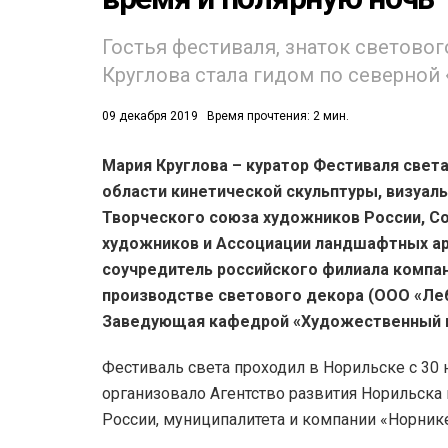
Гостья фестиваля, знаток световог
Круглова стала гидом по северной
09 декабря 2019
Время прочтения: 2 мин.
53)
Мария Круглова – куратор Фестиваля света
области кинетической скульптуры, визуаль
558)
Творческого союза художников России, С
художников и Ассоциации ландшафтных ар
соучредитель российского филиала компан
производстве светового декора (ООО «Леб
Заведующая кафедрой «Художественный ме
Фестиваль света проходил в Норильске с 30 
организовало Агентство развития Норильск
России, муниципалитета и компании «Норник