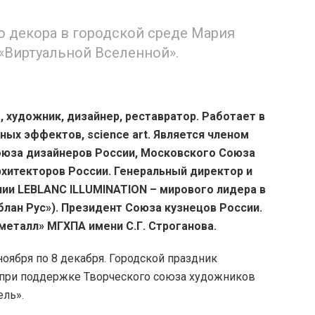
о декора в городской среде Мария
 «Виртуальной Вселенной».
, художник, дизайнер, реставратор. Работает в
ных эффектов, science art. Является членом
оюза дизайнеров России, Московского Союза
хитекторов России. Генеральный директор и
ии LEBLANC ILLUMINATION – мирового лидера в
лан Рус»). Президент Союза кузнецов России.
талл» МГХПА имени С.Г. Строганова.
ноября по 8 декабря. Городской праздник
а при поддержке Творческого союза художников
ель».