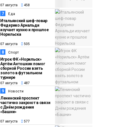
07 августа
458
7
Еда
Итальянский шеф-повар
Федерико Арнальди
изучает кухню и прошлое
Норильска
07 августа
505
8
Спорт
Игрок ФК «Норильск»
Артём Антошкин помог
сборной России взять
золото в футзальном
турнире
07 августа
487
9
Новости
Ленинский проспект
частично закроют в связи
с Днём рождения
«Башни»
07 августа
577