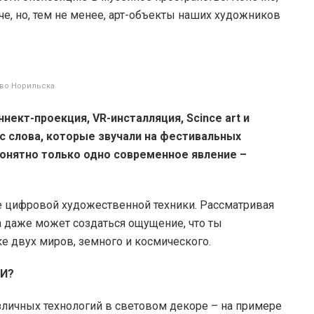
че, но, тем не менее, арт-объекты наших художников
тво Норильска
ннект-проекция, VR-инсталляция, Scince art и
 слова, которые звучали на фестивальных
онятно только одно современное явление –
е цифровой художественной техники. Рассматривая
а даже может создаться ощущение, что ты
ке двух миров, земного и космического.
ИИ?
зличных технологий в световом декоре – на примере