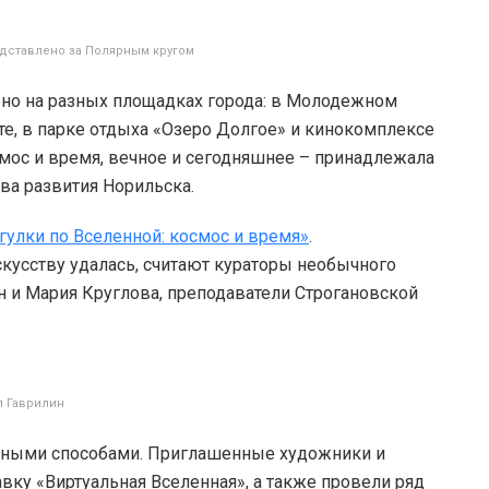
дставлено за Полярным кругом
но на разных площадках города: в Молодежном
те, в парке отдыха «Озеро Долгое» и кинокомплексе
смос и время, вечное и сегодняшнее – принадлежала
ва развития Норильска.
гулки по Вселенной: космос и время»
.
кусству удалась, считают кураторы необычного
н и Мария Круглова, преподаватели Строгановской
л Гаврилин
зными способами. Приглашенные художники и
вку «Виртуальная Вселенная», а также провели ряд