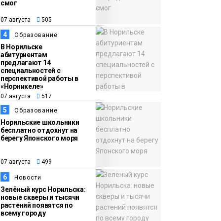
смог
13:59
«Домик Хоббитов» и
07 августа
505
07 августа
«Самолёт в облаках»
4
Образование
появятся в Кайеркане
Новости
В Норильске
абитуриентам
предлагают 14
специальностей с
перспективой работы в
«Норникеле»
07 августа
517
5
Образование
Норильские школьники
бесплатно отдохнут на
берегу Японского моря
07 августа
499
6
Новости
Зелёный курс Норильска:
новые скверы и тысячи
растений появятся по
всему городу