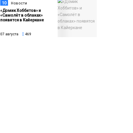
10
Новости
«Домик Хоббитов» и
«Самолёт в облаках»
появятся в Кайеркане
07 августа
469