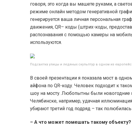
говоря, это когда вы машете руками, а свет
режиме онлайн методом генеративной графи
генерируется ваша личная персональная гра
движения, QR– коды (штрих-коды, предост
распознавания с помощью камеры на мобиль
используются.
Подсветка улицы и ледяных скульптур в одном из европейс
В своей презентации я показала мост в одно
айфона по QR-коду. Человек подходит к тако
шоу на мосту. Любопытны были новогодние 
Челябинске, например, удачная иллюминация 
убирают третий год подряд – так полюбилась
– А что может помешать такому объекту?