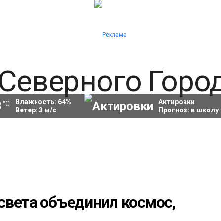
Влажность:
64
%
Актировки
3
°C
Ветер:
3
м/с
Прогноз:
в школу
света объединил космос,