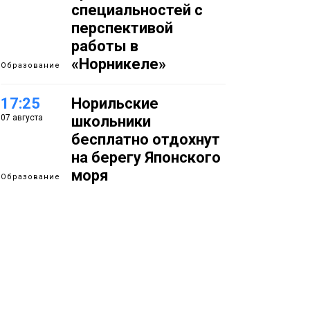
специальностей с
перспективой
работы в
«Норникеле»
Образование
17:25
Норильские
07 августа
школьники
бесплатно отдохнут
на берегу Японского
моря
Образование
16:41
Зелёный курс
07 августа
Норильска: новые
скверы и тысячи
растений появятся по
всему городу
Новости