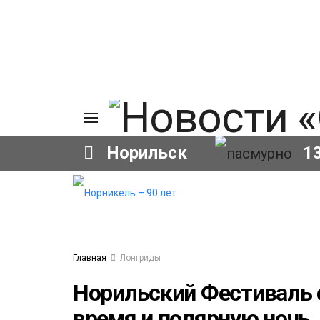
Норильск
1
ия
а
ы
а
ование
Главная
Лонгриды
ов
Норильский Фестиваль 
время и полярную ночь