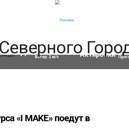
Влажность:
97
%
Акти
11
°C
Ветер:
2
м/с
Прог
рса «I MAKE» поедут в