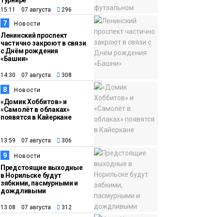
турнире
15:11 07 августа
296
7
Новости
Ленинский проспект
частично закроют в связи
с Днём рождения
«Башни»
14:30 07 августа
308
8
Новости
«Домик Хоббитов» и
«Самолёт в облаках»
появятся в Кайеркане
13:59 07 августа
306
9
Новости
Предстоящие выходные
в Норильске будут
зябкими, пасмурными и
дождливыми
13:08 07 августа
312