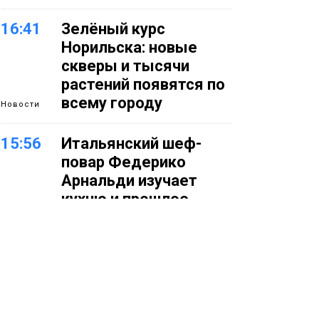
16:41
Зелёный курс
Норильска: новые
скверы и тысячи
растений появятся по
всему городу
Новости
15:56
Итальянский шеф-
повар Федерико
Арнальди изучает
кухню и прошлое
Норильска
Еда
15:11
Игрок ФК «Норильск»
Артём Антошкин
помог сборной России
взять золото в