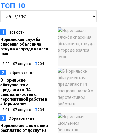
ТОП 10
футзальном турнире
Спорт
14:30
Ленинский проспект
частично закроют в
1
Новости
связи с Днём
Норильская служба
спасения объяснила,
рождения «Башни»
Новости
откуда в городе взялся
смог
13:59
«Домик Хоббитов» и
18:22 07 августа
204
«Самолёт в облаках»
2
Образование
появятся в Кайеркане
Новости
В Норильске
абитуриентам
предлагают 14
13:08
Предстоящие
специальностей с
перспективой работы в
выходные в
«Норникеле»
Норильске будут
18:01 07 августа
234
зябкими, пасмурными
3
Образование
и дождливыми
Норильские школьники
Новости
бесплатно отдохнут на