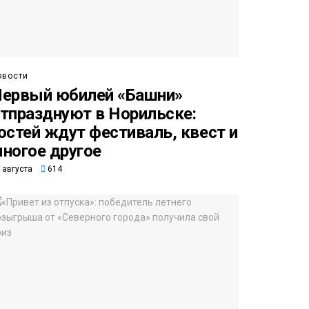
овости
ервый юбилей «Башни»
тпразднуют в Норильске:
остей ждут фестиваль, квест и
ногое другое
 августа
614