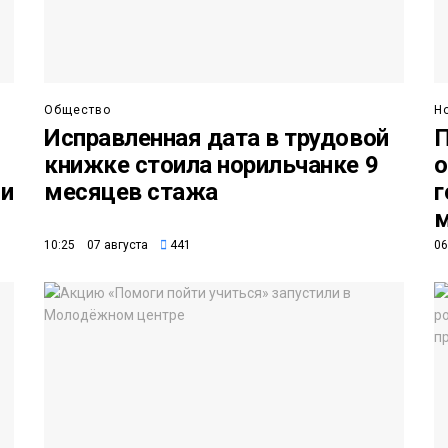
Общество
Н
Исправленная дата в трудовой
П
о
книжке стоила норильчанке 9
о
ни
месяцев стажа
г
м
10:25 07 августа
441
06