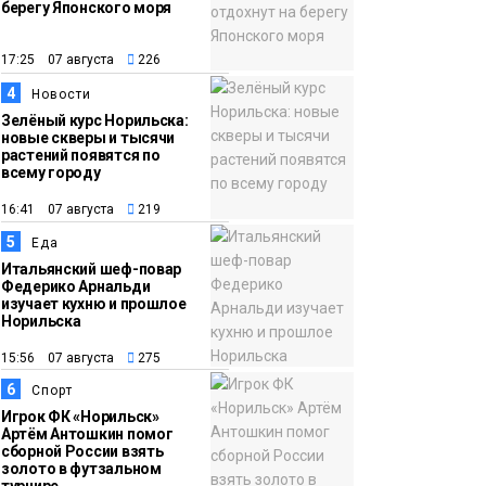
берегу Японского моря
12:32
Как в Норильске
помогают женщинам
17:25 07 августа
226
из исправительного
4
Новости
центра
Зелёный курс Норильска:
новые скверы и тысячи
адаптироваться к
растений появятся по
жизни
всему городу
Общество
16:41 07 августа
219
5
Еда
Итальянский шеф-повар
Федерико Арнальди
изучает кухню и прошлое
Норильска
15:56 07 августа
275
6
Спорт
Игрок ФК «Норильск»
Артём Антошкин помог
сборной России взять
золото в футзальном