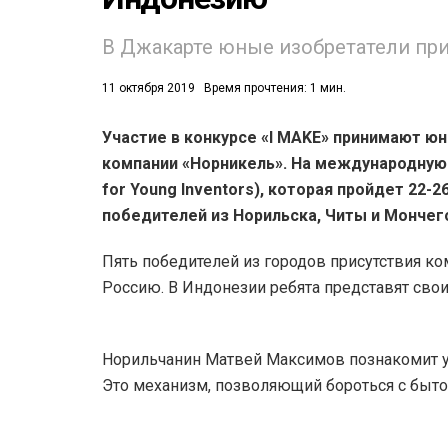
В Джакарте юные изобретатели при
11 октября 2019
Время прочтения: 1 мин.
Участие в конкурсе «I MAKE» принимают ю
53)
компании «Норникель». На международную вы
for Young Inventors), которая пройдет 22-
558)
победителей из Норильска, Читы и Мончег
Пять победителей из городов присутствия ко
Россию. В Индонезии ребята представят свои
Норильчанин Матвей Максимов познакомит у
Это механизм, позволяющий бороться с быто