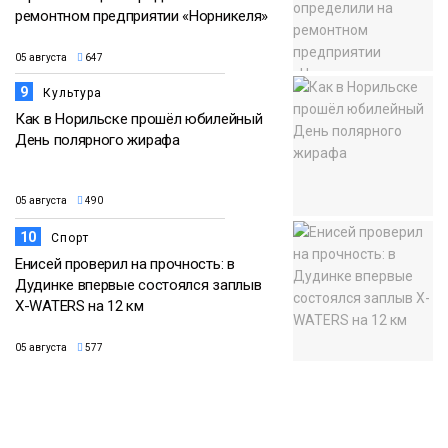
ремонтном предприятии «Норникеля»
05 августа
647
9
Культура
Как в Норильске прошёл юбилейный
День полярного жирафа
05 августа
490
10
Спорт
Енисей проверил на прочность: в
Дудинке впервые состоялся заплыв
X-WATERS на 12 км
05 августа
577