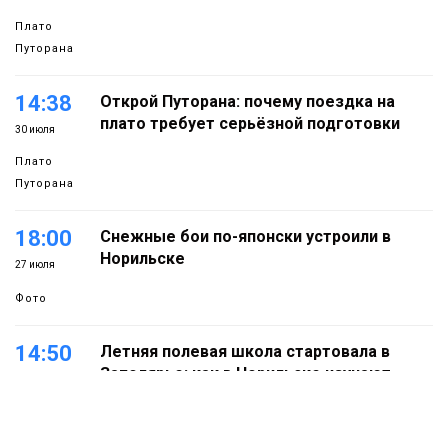
Плато
Путорана
14:38
Открой Путорана: почему поездка на
плато требует серьёзной подготовки
30 июля
Плато
Путорана
18:00
Снежные бои по-японски устроили в
Норильске
27 июля
Фото
14:50
Летняя полевая школа стартовала в
Заполярье: как в Норильске изучают
27 июля
вечную мерзлоту
Наука