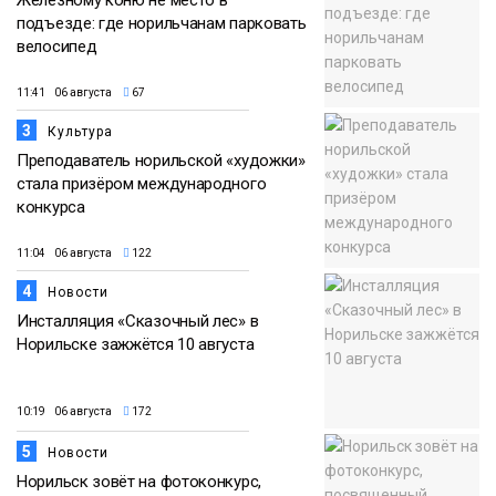
подъезде: где норильчанам парковать
велосипед
11:41 06 августа
67
3
Культура
Преподаватель норильской «художки»
стала призёром международного
конкурса
11:04 06 августа
122
4
Новости
Инсталляция «Сказочный лес» в
Норильске зажжётся 10 августа
10:19 06 августа
172
5
Новости
Норильск зовёт на фотоконкурс,