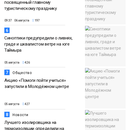
посвященный главному
туристическому празднику
09:37 06 августа
197
6
Синоптики предупредили о ливнях,
граде и шквалистом ветре на юге
Таймыра
05 августа
426
7
Общество
Акцию «Помоги пойти учиться»
запустили в Молодёжном центре
05 августа
427
8
Новости
Лучшего изолировщика на
термоизоляции определили на