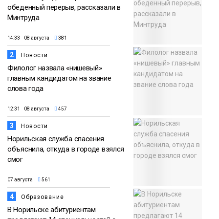
обеденный перерыв, рассказали в
Минтруда
14:33 08 августа
381
2
Новости
Филолог назвала «нишевый»
главным кандидатом на звание
слова года
12:31 08 августа
457
3
Новости
Норильская служба спасения
объяснила, откуда в городе взялся
смог
07 августа
561
4
Образование
В Норильске абитуриентам