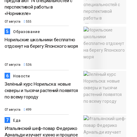
предлагают 14 специальностей с
перспективой работы в
«Норникеле»
07 августа
555
5
Образование
Норильские школьники бесплатно
отдохнут на берегу Японского моря
07 августа
536
6
Новости
Зелёный курс Норильска: новые
скверы и тысячи растений появятся
по всему городу
07 августа
499
7
Еда
Итальянский шеф-повар Федерико
Арнальди изучает кухню и прошлое