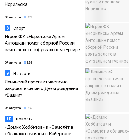
Норильска
07 августа
532
8
Спорт
Игрок ФК «Норильск» Артём
Антошкин помог сборной России
взять золото в футзальном турнире
07 августа
525
9
Новости
Ленинский проспект частично
закроют в связи с Днём рождения
«Башни»
07 августа
625
10
Новости
«Домик Хоббитов» и «Самолёт в
облаках» появятся в Кайеркане