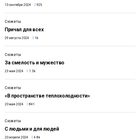
13 сентября 2024
925
2:34
Сюжеты
Причал для всех
29 августа 2024
1k
7:24
Сюжеты
За смелость и мужество
23 мая 2024
1.3k
2:25
Сюжеты
«В пространстве теплохолодности»
20 мая 2024
841
10:04
Сюжеты
С людьми и для людей
20 апреля 2024
4.8k