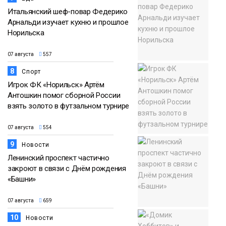
Итальянский шеф-повар Федерико
Арнальди изучает кухню и прошлое
Норильска
07 августа
557
8
Спорт
Игрок ФК «Норильск» Артём
Антошкин помог сборной России
взять золото в футзальном турнире
07 августа
554
9
Новости
Ленинский проспект частично
закроют в связи с Днём рождения
«Башни»
07 августа
659
10
Новости