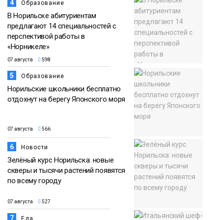
4
Образование
В Норильске абитуриентам
предлагают 14 специальностей с
перспективой работы в
«Норникеле»
07 августа
598
5
Образование
Норильские школьники бесплатно
отдохнут на берегу Японского моря
07 августа
566
6
Новости
Зелёный курс Норильска: новые
скверы и тысячи растений появятся
по всему городу
07 августа
527
7
Еда