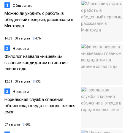
1
Общество
Можно ли уходить с работы в
обеденный перерыв, рассказали в
Минтруда
14:33 08 августа
476
2
Новости
Филолог назвала «нишевый»
главным кандидатом на звание
слова года
12:31 08 августа
532
3
Новости
Норильская служба спасения
объяснила, откуда в городе взялся
смог
07 августа
602