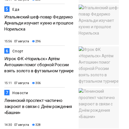
5
Еда
Итальянский шеф-повар Федерико
Арнальди изучает кухню и прошлое
Норильска
15:56 07 августа
296
6
Спорт
Игрок ФК «Норильск» Артём
Антошкин помог сборной России
взять золото в футзальном турнире
15:11 07 августа
306
7
Новости
Ленинский проспект частично
закроют в связи с Днём рождения
«Башни»
14:30 07 августа
328