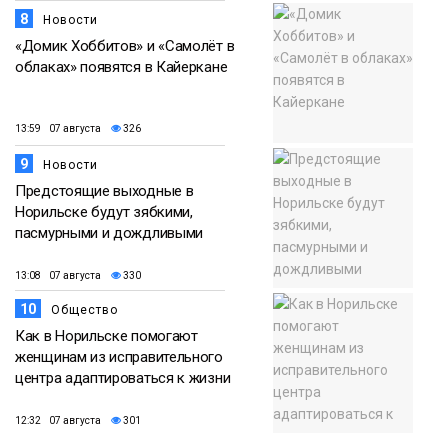
8
Новости
«Домик Хоббитов» и «Самолёт в
облаках» появятся в Кайеркане
13:59 07 августа
326
9
Новости
Предстоящие выходные в
Норильске будут зябкими,
пасмурными и дождливыми
13:08 07 августа
330
10
Общество
Как в Норильске помогают
женщинам из исправительного
центра адаптироваться к жизни
12:32 07 августа
301