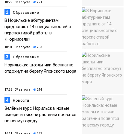
18:22 07 августа
221
2
Образование
В Норильске абитуриентам
предлагают 14 специальностей с
перспективой работы в
«Норникеле»
18:01 07 августа
253
3
Образование
Норильские школьники бесплатно
отдохнут на берегу Японского моря
17:25 07 августа
244
4
Новости
Зелёный курс Норильска: новые
скверы и тысячи растений появятся
по всему городу
16:41 07 августа
233