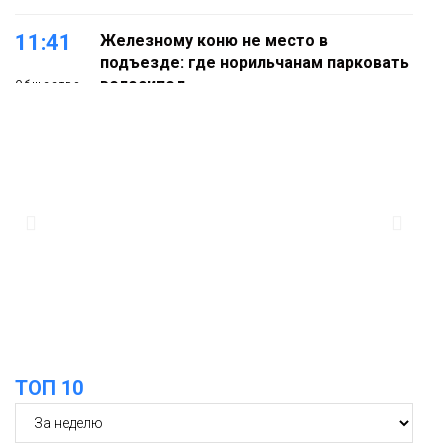
11:41
Железному коню не место в
подъезде: где норильчанам парковать
велосипед
Общество
11:04
Преподаватель норильской «художки»
стала призёром международного
конкурса
Культура
10:19
Иллюминация «Сказочный лес» в
Норильске зажжётся 10 августа
Новости
ТОП 10