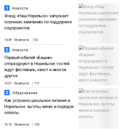
1
Новости
Фонд «Наш Норильск» запускает
осеннюю кампанию по поддержке
соцпроектов
16:39 06 августа
56
2
Новости
Первый юбилей «Башни»
отпразднуют в Норильске: гостей
ждут фестиваль, квест и многое
другое
15:57 06 августа
117
3
Образование
Как устроено школьное питание в
Норильске: льготы, меню и порядок
оплаты
15:15 06 августа
135