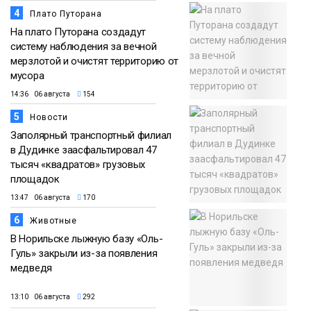
4
Плато Путорана
На плато Путорана создадут
систему наблюдения за вечной
мерзлотой и очистят территорию от
мусора
14:36 06 августа
154
5
Новости
Заполярный транспортный филиал
в Дудинке заасфальтировал 47
тысяч «квадратов» грузовых
площадок
13:47 06 августа
170
6
Животные
В Норильске лыжную базу «Оль-
Гуль» закрыли из-за появления
медведя
13:10 06 августа
292