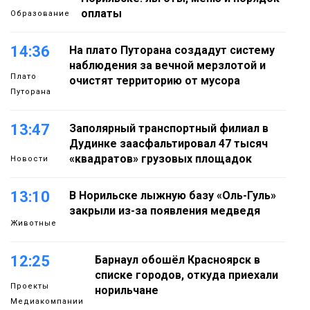
оплаты
Образование
14:36
На плато Путорана создадут систему
наблюдения за вечной мерзлотой и
Плато
очистят территорию от мусора
Путорана
13:47
Заполярный транспортный филиал в
Дудинке заасфальтировал 47 тысяч
«квадратов» грузовых площадок
Новости
13:10
В Норильске лыжную базу «Оль-Гуль»
закрыли из-за появления медведя
Животные
12:25
Барнаул обошёл Красноярск в
списке городов, откуда приехали
Проекты
норильчане
Медиакомпании