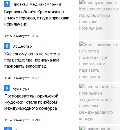
7
Проекты Медиакомпании
Барнаул обошёл Красноярск в
списке городов, откуда приехали
норильчане
12:25 06 августа
351
8
Общество
Железному коню не место в
подъезде: где норильчанам
парковать велосипед
11:41 06 августа
261
9
Культура
Преподаватель норильской
«художки» стала призёром
международного конкурса
11:04 06 августа
298