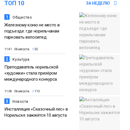
ТОП 10
ЗА НЕДЕЛЮ
1
Общество
Железному коню не место в
подъезде: где норильчанам
парковать велосипед
11:41 06 августа
55
2
Культура
Преподаватель норильской
«художки» стала призёром
международного конкурса
11:04 06 августа
113
3
Новости
Инсталляция «Сказочный лес» в
Норильске зажжётся 10 августа