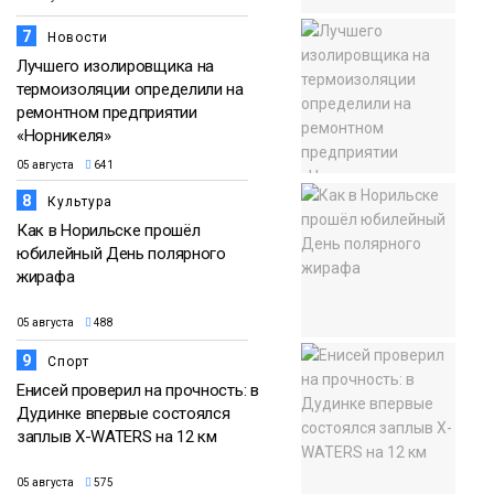
7
Новости
Лучшего изолировщика на
термоизоляции определили на
ремонтном предприятии
«Норникеля»
05 августа
641
8
Культура
Как в Норильске прошёл
юбилейный День полярного
жирафа
05 августа
488
9
Спорт
Енисей проверил на прочность: в
Дудинке впервые состоялся
заплыв X-WATERS на 12 км
05 августа
575