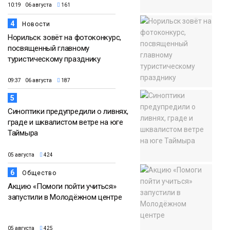
10:19 06 августа
161
4
Новости
Норильск зовёт на фотоконкурс,
посвященный главному
туристическому празднику
09:37 06 августа
187
5
Синоптики предупредили о ливнях,
граде и шквалистом ветре на юге
Таймыра
05 августа
424
6
Общество
Акцию «Помоги пойти учиться»
запустили в Молодёжном центре
05 августа
425