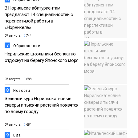
Образование
В Норильске абитуриентам
предлагают 14 специальностей с
перспективой работы в
«Норникеле»
07 августа
744
7
Образование
Норильские школьники бесплатно
отдохнут на берегу Японского моря
07 августа
688
8
Новости
Зелёный курс Норильска: новые
скверы и тысячи растений появятся
по всему городу
07 августа
681
9
Еда