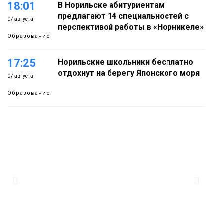
18:01
В Норильске абитуриентам
предлагают 14 специальностей с
07 августа
перспективой работы в «Норникеле»
Образование
17:25
Норильские школьники бесплатно
отдохнут на берегу Японского моря
07 августа
Образование
16:41
Зелёный курс Норильска: новые
скверы и тысячи растений появятся по
07 августа
всему городу
Новости
15:56
Итальянский шеф-повар Федерико
Арнальди изучает кухню и прошлое
07 августа
Норильска
Еда