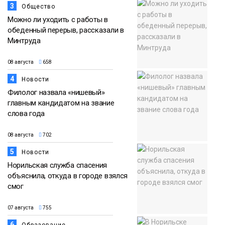
3
Общество
Можно ли уходить с работы в
обеденный перерыв, рассказали в
Минтруда
08 августа
658
4
Новости
Филолог назвала «нишевый»
главным кандидатом на звание
слова года
08 августа
702
5
Новости
Норильская служба спасения
объяснила, откуда в городе взялся
смог
07 августа
755
6