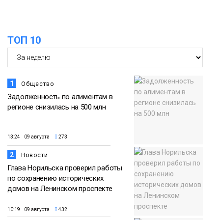
15:11
Игрок ФК «Норильск» Артём Антошкин
помог сборной России взять золото в
07 августа
футзальном турнире
ТОП 10
Спорт
1
Общество
Задолженность по алиментам в
регионе снизилась на 500 млн
13:24 09 августа
273
2
Новости
Глава Норильска проверил работы
по сохранению исторических
домов на Ленинском проспекте
10:19 09 августа
432