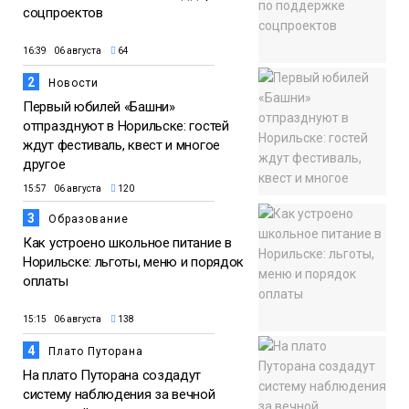
соцпроектов
16:39 06 августа
64
2
Новости
Первый юбилей «Башни»
отпразднуют в Норильске: гостей
ждут фестиваль, квест и многое
другое
15:57 06 августа
120
3
Образование
Как устроено школьное питание в
Норильске: льготы, меню и порядок
оплаты
15:15 06 августа
138
4
Плато Путорана
На плато Путорана создадут
систему наблюдения за вечной