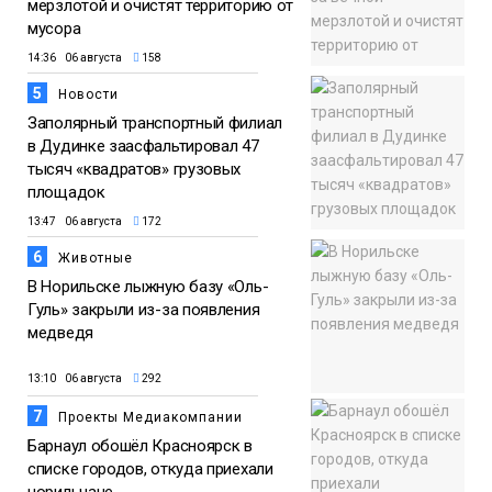
мерзлотой и очистят территорию от
мусора
14:36 06 августа
158
5
Новости
Заполярный транспортный филиал
в Дудинке заасфальтировал 47
тысяч «квадратов» грузовых
площадок
13:47 06 августа
172
6
Животные
В Норильске лыжную базу «Оль-
Гуль» закрыли из-за появления
медведя
13:10 06 августа
292
7
Проекты Медиакомпании
Барнаул обошёл Красноярск в
списке городов, откуда приехали
норильчане