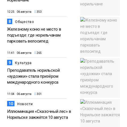
12:25 06 августа
353
8
Общество
Железному коню не место в
подъезде: где норильчанам
парковать велосипед
11:41 06 августа
265
9
Культура
Преподаватель норильской
«художки» стала призёром
международного конкурса
11:04 06 августа
301
10
Новости
Иллюминация «Сказочный лес» в
Норильске зажжётся 10 августа