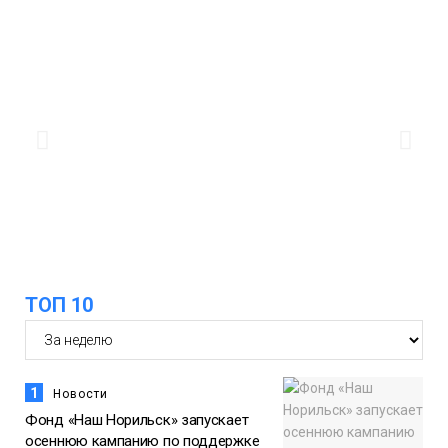
велосипед
Общество
11:04
Преподаватель норильской «художки»
стала призёром международного
конкурса
Культура
10:19
Иллюминация «Сказочный лес» в
Норильске зажжётся 10 августа
Новости
ТОП 10
1
Новости
Фонд «Наш Норильск» запускает
осеннюю кампанию по поддержке