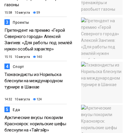
газоны
15:58 10 августа
59
3
Проекты
Претендент на премию «Герой
Северного города» Алексей
Зангиев: «Для работы под землёй
нужен особый характер»
15:15 10 августа
140
4
Спорт
Тхэквондисты из Норильска
блеснули на международном
турнире в Шанхае
14:32 10 августа
124
5
Еда
Арктические вкусы покорили
Красноярск: норильские шефы
блеснули на «Тайгэйр»