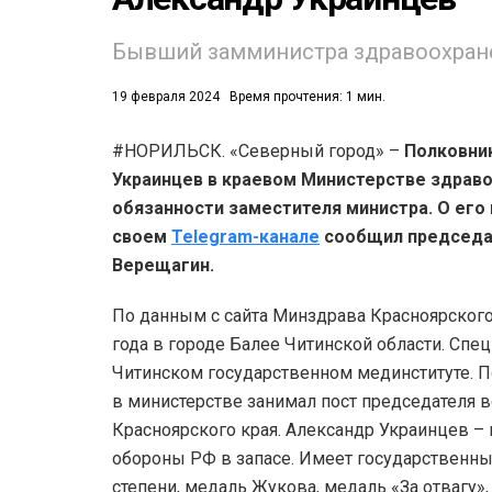
Бывший замминистра здравоохране
19 февраля 2024
Время прочтения: 1 мин.
#НОРИЛЬСК. «Северный город» –
Полковни
Украинцев в краевом Министерстве здрав
52)
обязанности заместителя министра. О его
558)
своем
Telegram-канале
сообщил председат
Верещагин.
По данным с сайта Минздрава Красноярского
года в городе Балее Читинской области. Спец
Читинском государственном мединституте. П
в министерстве занимал пост председателя 
Красноярского края. Александр Украинцев 
обороны РФ в запасе. Имеет государственны
степени, медаль Жукова, медаль «За отвагу»,