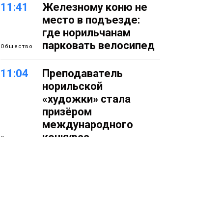
11:41
Железному коню не
место в подъезде:
где норильчанам
парковать велосипед
Общество
11:04
Преподаватель
норильской
«художки» стала
призёром
международного
конкурса
Культура
10:19
Инсталляция
«Сказочный лес» в
Норильске зажжётся
10 августа
Новости