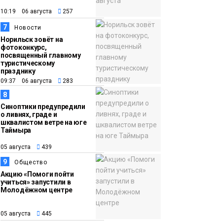
10:19 06 августа
257
7
Новости
Норильск зовёт на
фотоконкурс,
посвященный главному
туристическому
празднику
09:37 06 августа
283
8
Синоптики предупредили
о ливнях, граде и
шквалистом ветре на юге
Таймыра
05 августа
439
9
Общество
Акцию «Помоги пойти
учиться» запустили в
Молодёжном центре
05 августа
445