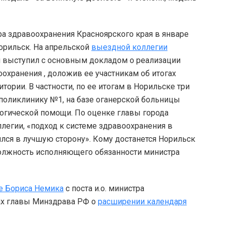
ра здравоохранения Красноярского края в январе
орильск. На апрельской
выездной коллегии
н выступил с основным докладом о реализации
охранения , доложив ее участникам об итогах
ории. В частности, по ее итогам в Норильске три
оликлинику №1, на базе оганерской больницы
огической помощи. По оценке главы города
легии, «подход к системе здравоохранения в
лся в лучшую сторону». Кому достанется Норильск
должность исполняющего обязанности министра
ке Бориса Немика
с поста и.о. министра
ах главы Минздрава РФ о
расширении календаря