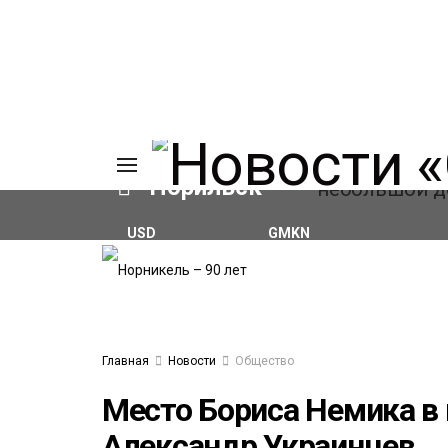
Норильск
USD
GMKN
₽80.93
(-0.25%)
₽127.86
(+0.28%)
ИЯ
А
Ы
А
ОВАНИЕ
Главная
Новости
Общество
ОВ
Место Бориса Немика в
Александр Украинцев