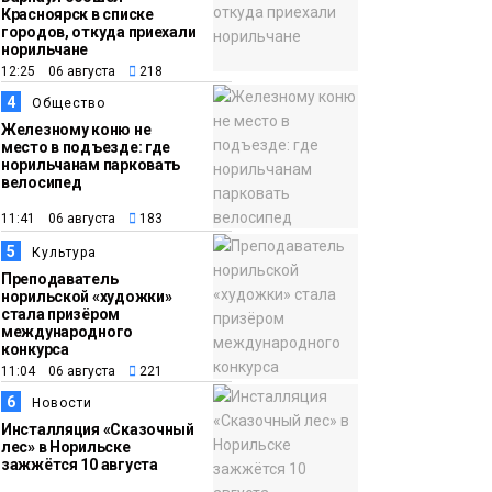
Красноярск в списке
16:50
Лучшего
городов, откуда приехали
норильчане
05 августа
изолировщика на
12:25 06 августа
218
термоизоляции
4
Общество
определили на
Железному коню не
ремонтном
место в подъезде: где
норильчанам парковать
предприятии
велосипед
«Норникеля»
Новости
11:41 06 августа
183
5
Культура
Преподаватель
норильской «художки»
стала призёром
международного
конкурса
11:04 06 августа
221
6
Новости
Инсталляция «Сказочный
лес» в Норильске
зажжётся 10 августа