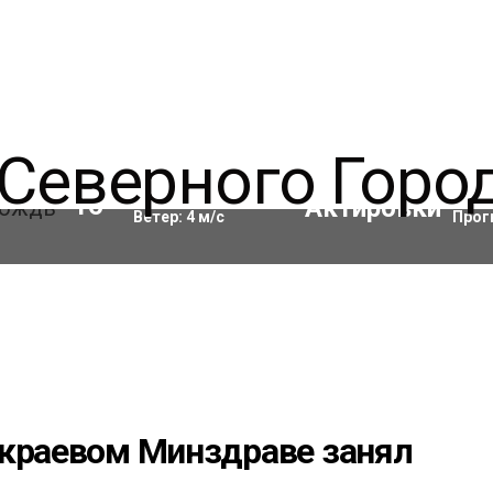
Влажность:
90
%
Акти
16
°C
Ветер:
4
м/с
Прог
 краевом Минздраве занял