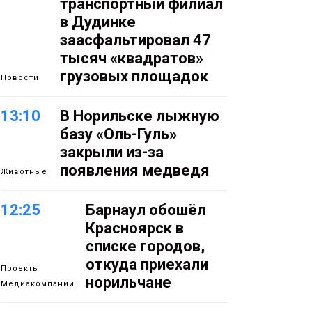
транспортный филиал
в Дудинке
заасфальтировал 47
тысяч «квадратов»
грузовых площадок
Новости
13:10
В Норильске лыжную
базу «Оль-Гуль»
закрыли из-за
появления медведя
Животные
12:25
Барнаул обошёл
Красноярск в
списке городов,
откуда приехали
Проекты
норильчане
Медиакомпании