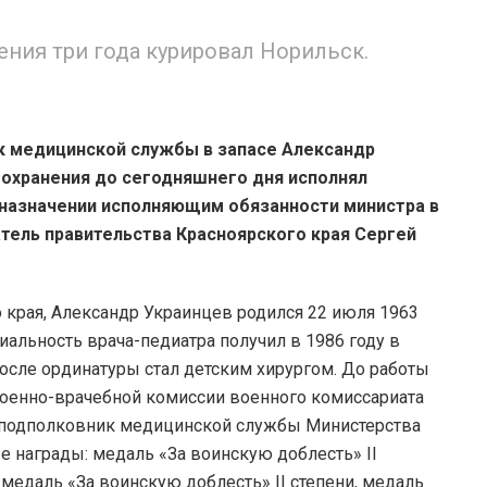
ния три года курировал Норильск.
к медицинской службы в запасе Александр
оохранения до сегодняшнего дня исполнял
 назначении исполняющим обязанности министра в
ель правительства Красноярского края Сергей
 края, Александр Украинцев родился 22 июля 1963
иальность врача-педиатра получил в 1986 году в
осле ординатуры стал детским хирургом. До работы
военно-врачебной комиссии военного комиссариата
– подполковник медицинской службы Министерства
е награды: медаль «За воинскую доблесть» II
 медаль «За воинскую доблесть» II степени, медаль