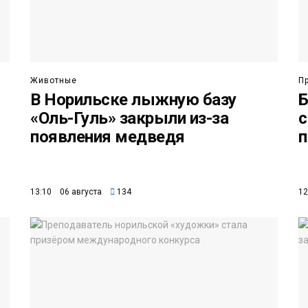
Животные
П
В Норильске лыжную базу
Б
«Оль-Гуль» закрыли из-за
с
появления медведя
п
13:10 06 августа
134
12