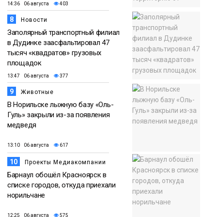
14:36 06 августа
403
8
Новости
Заполярный транспортный филиал
в Дудинке заасфальтировал 47
тысяч «квадратов» грузовых
площадок
13:47 06 августа
377
9
Животные
В Норильске лыжную базу «Оль-
Гуль» закрыли из-за появления
медведя
13:10 06 августа
617
10
Проекты Медиакомпании
Барнаул обошёл Красноярск в
списке городов, откуда приехали
норильчане
12:25 06 августа
575