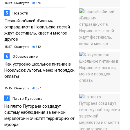
16:39 06 августа
376
5
Новости
Первый юбилей «Башни»
отпразднуют в Норильске: гостей
ждут фестиваль, квест и многое
другое
15:57 06 августа
412
6
Образование
Как устроено школьное питание в
Норильске: льготы, меню и порядок
оплаты
15:15 06 августа
357
7
Плато Путорана
На плато Путорана создадут
систему наблюдения за вечной
мерзлотой и очистят территорию от
мусора