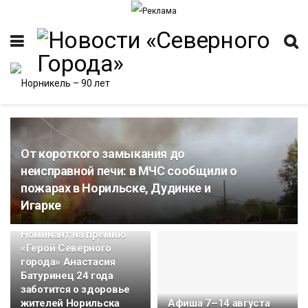
От короткого замыкания до
неисправной печи: в МЧС сообщили о
пожарах в Норильске, Дудинке и
Игарке
Номинант на премию
«Герой Северного
города» Анастасия
Батуринец 24 года
заботится о здоровье
жителей Норильска
Афиша 7–14 августа