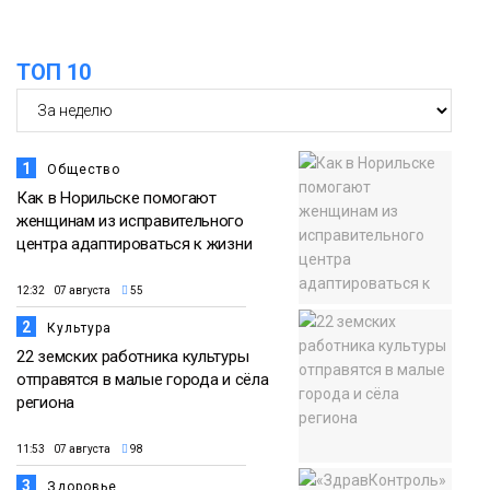
квест и многое другое
Новости
ТОП 10
1
Общество
Как в Норильске помогают
женщинам из исправительного
центра адаптироваться к жизни
12:32 07 августа
55
2
Культура
22 земских работника культуры
отправятся в малые города и сёла
региона
11:53 07 августа
98
3
Здоровье