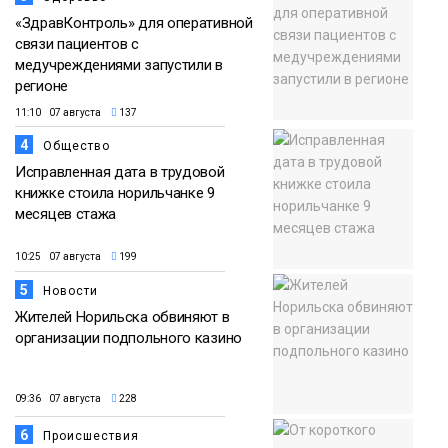
«ЗдравКонтроль» для оперативной
связи пациентов с
медучреждениями запустили в
регионе
11:10 07 августа
137
4
Общество
Исправленная дата в трудовой
книжке стоила норильчанке 9
месяцев стажа
10:25 07 августа
199
5
Новости
Жителей Норильска обвиняют в
организации подпольного казино
09:36 07 августа
228
6
Происшествия