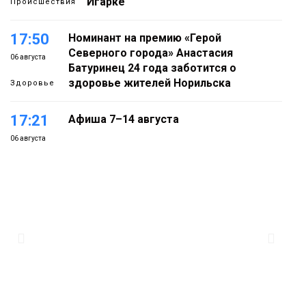
Игарке
Происшествия
17:50
Номинант на премию «Герой
Северного города» Анастасия
06 августа
Батуринец 24 года заботится о
здоровье жителей Норильска
Здоровье
17:21
Афиша 7–14 августа
06 августа
Культура
16:39
Фонд «Наш Норильск» запускает
осеннюю кампанию по поддержке
06 августа
соцпроектов
Новости
15:57
Первый юбилей «Башни» отпразднуют
в Норильске: гостей ждут фестиваль,
06 августа