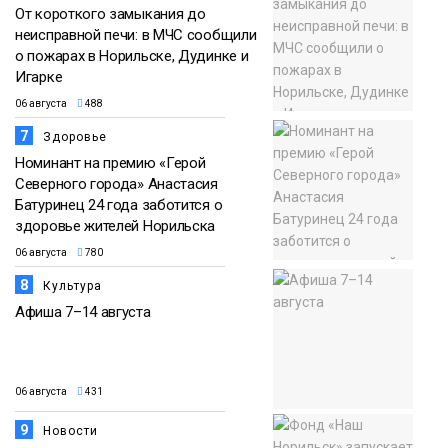
От короткого замыкания до
неисправной печи: в МЧС сообщили
о пожарах в Норильске, Дудинке и
Игарке
06 августа
488
7
Здоровье
Номинант на премию «Герой
Северного города» Анастасия
Батуринец 24 года заботится о
здоровье жителей Норильска
06 августа
780
8
Культура
Афиша 7–14 августа
06 августа
431
9
Новости