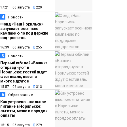
появления медведя
Животные
17:21 06 августа
229
4
12:25
Барнаул обошёл
Новости
Фонд «Наш Норильск»
Красноярск в
запускает осеннюю
списке городов,
кампанию по поддержке
соцпроектов
откуда приехали
Проекты
норильчане
16:39 06 августа
255
Медиакомпании
5
Новости
Первый юбилей «Башни»
отпразднуют в
Норильске: гостей ждут
фестиваль, квест и
многое другое
15:57 06 августа
313
6
Образование
Как устроено школьное
питание в Норильске:
льготы, меню и порядок
оплаты
15:15 06 августа
279