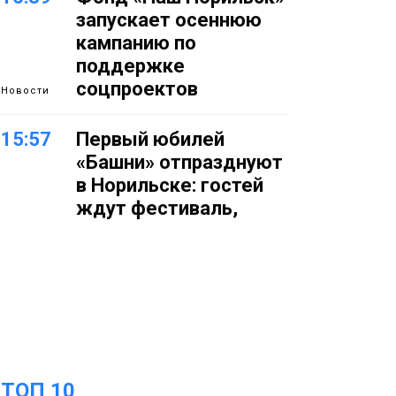
запускает осеннюю
кампанию по
поддержке
соцпроектов
Новости
15:57
Первый юбилей
«Башни» отпразднуют
в Норильске: гостей
ждут фестиваль,
квест и многое другое
Новости
15:15
Как устроено
школьное питание в
Норильске: льготы,
меню и порядок
оплаты
Образование
ТОП 10