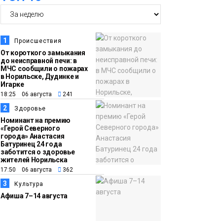
14:36
На плато Путорана
создадут систему
наблюдения за вечной
1
Происшествия
мерзлотой и очистят
От короткого замыкания
Плато
до неисправной печи: в
территорию от мусора
Путорана
МЧС сообщили о пожарах
в Норильске, Дудинке и
Игарке
13:47
Заполярный
18:25 06 августа
241
транспортный филиал
2
Здоровье
в Дудинке
Номинант на премию
«Герой Северного
заасфальтировал 47
города» Анастасия
Батуринец 24 года
тысяч «квадратов»
заботится о здоровье
грузовых площадок
жителей Норильска
Новости
17:50 06 августа
362
3
Культура
13:10
В Норильске лыжную
Афиша 7–14 августа
базу «Оль-Гуль»
закрыли из-за