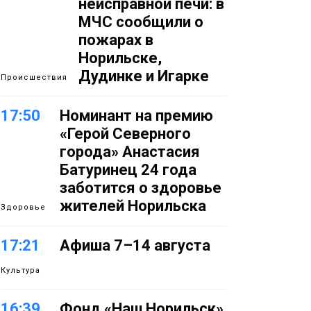
неисправной печи: в
МЧС сообщили о
пожарах в
Норильске,
Дудинке и Игарке
Происшествия
17:50
Номинант на премию
«Герой Северного
города» Анастасия
Батуринец 24 года
заботится о здоровье
жителей Норильска
Здоровье
17:21
Афиша 7–14 августа
Культура
16:39
Фонд «Наш Норильск»