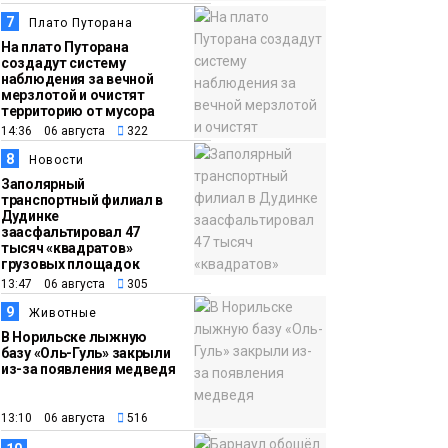
7
Плато Путорана
На плато Путорана
создадут систему
наблюдения за вечной
мерзлотой и очистят
территорию от мусора
14:36 06 августа
322
8
Новости
Заполярный
транспортный филиал в
Дудинке
заасфальтировал 47
тысяч «квадратов»
грузовых площадок
13:47 06 августа
305
9
Животные
В Норильске лыжную
базу «Оль-Гуль» закрыли
из-за появления медведя
13:10 06 августа
516