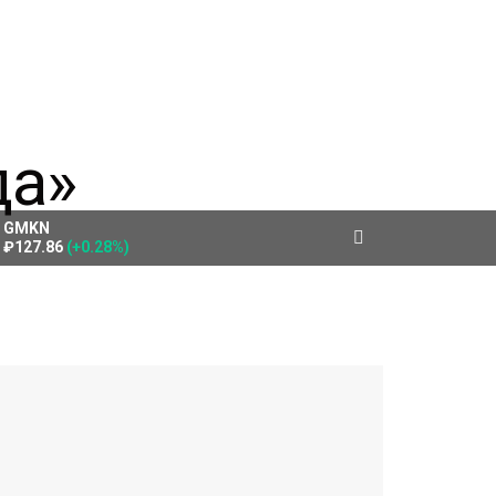
GMKN
₽127.86
(+0.28%)