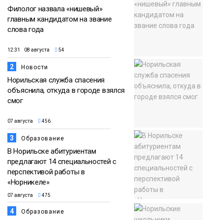
Филолог назвала «нишевый»
главным кандидатом на звание
слова года
12:31 08 августа
54
2
Новости
Норильская служба спасения
объяснила, откуда в городе взялся
смог
07 августа
456
3
Образование
В Норильске абитуриентам
предлагают 14 специальностей с
перспективой работы в
«Норникеле»
07 августа
475
4
Образование