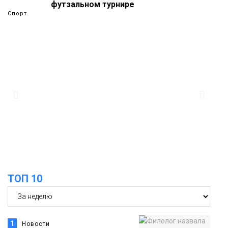
футзальном турнире
Спорт
14:30
Ленинский проспект частично закроют
в связи с Днём рождения «Башни»
07 августа
Новости
13:59
«Домик Хоббитов» и «Самолёт в
облаках» появятся в Кайеркане
07 августа
Новости
13:08
Предстоящие выходные в Норильске
будут зябкими, пасмурными и
07 августа
ТОП 10
дождливыми
Новости
1
Новости