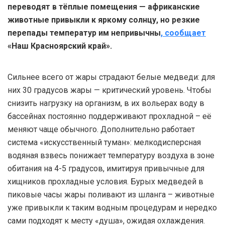
переводят в тёплые помещения — африканские
животные привыкли к яркому солнцу, но резкие
перепады температур им непривычны
,
с
о
о
б
щ
а
е
т
«Наш Красноярский край».
Сильнее всего от жары страдают белые медведи: для
них 30 градусов жары — критический уровень. Чтобы
снизить нагрузку на организм, в их вольерах воду в
бассейнах постоянно поддерживают прохладной – её
меняют чаще обычного. Дополнительно работает
система «искусственный туман»: мелкодисперсная
водяная взвесь понижает температуру воздуха в зоне
обитания на 4-5 градусов, имитируя привычные для
хищников прохладные условия. Бурых медведей в
пиковые часы жары поливают из шланга – животные
уже привыкли к таким водным процедурам и нередко
сами подходят к месту «душа», ожидая охлаждения.