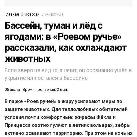
Главная
Новости
Животные
Бассейн, туман и лёд с
ягодами: в «Роевом ручье»
рассказали, как охлаждают
животных
Если зверя не видно, значит, он осознанно ушёл в
укрытие или остался в бассейне
06 июля
Время прочтения: 2 мин.
В парке «Роев ручей» в жару усиливают меры по
защите животных. Для теплолюбивых обитателей
условия почти комфортные: жирафы Фёкла и
Принцесса охотно гуляют в летних вольерах, зебры
активно осваивают территорию. При этом на ночь их