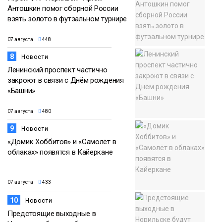
Антошкин помог сборной России
взять золото в футзальном турнире
07 августа
448
8
Новости
Ленинский проспект частично
закроют в связи с Днём рождения
«Башни»
07 августа
480
9
Новости
«Домик Хоббитов» и «Самолёт в
облаках» появятся в Кайеркане
07 августа
433
10
Новости
Предстоящие выходные в