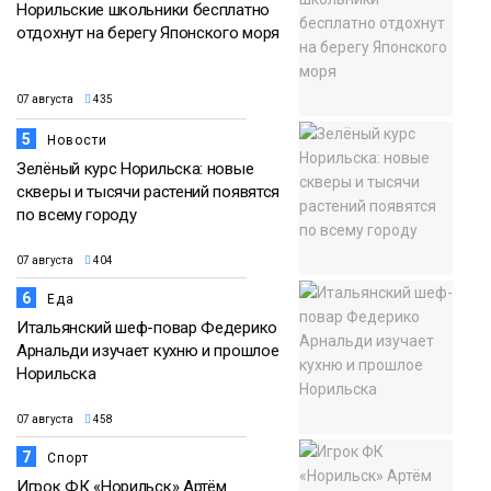
Норильские школьники бесплатно
отдохнут на берегу Японского моря
07 августа
435
5
Новости
Зелёный курс Норильска: новые
скверы и тысячи растений появятся
по всему городу
07 августа
404
6
Еда
Итальянский шеф-повар Федерико
Арнальди изучает кухню и прошлое
Норильска
07 августа
458
7
Спорт
Игрок ФК «Норильск» Артём