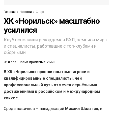
Главная
Новости
Спорт
ХК «Норильск» масштабно
усилился
Клуб пополнили рекордсмен ВХЛ, чемпион мира
и специалисты, работавшие с топ‑клубами и
сборными
06 июля
Время прочтения: 2 мин.
В ХК «Норильск» пришли опытные игроки и
квалифицированные специалисты, чей
профессиональный путь отмечен серьёзными
достижениями в российском и международном
хоккее.
Среди новичков – нападающий
Михаил Шалагин
, в