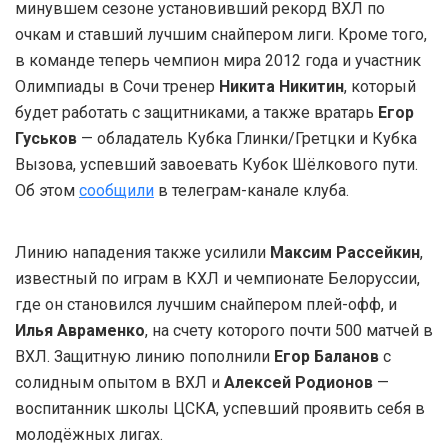
минувшем сезоне установивший рекорд ВХЛ по
очкам и ставший лучшим снайпером лиги. Кроме того,
в команде теперь чемпион мира 2012 года и участник
Олимпиады в Сочи тренер
Никита Никитин
, который
будет работать с защитниками, а также вратарь
Егор
Гуськов
— обладатель Кубка Глинки/Гретцки и Кубка
Вызова, успевший завоевать Кубок Шёлкового пути.
Об этом
сообщили
в телеграм-канале клуба.
Линию нападения также усилили
Максим Рассейкин
,
известный по играм в КХЛ и чемпионате Белоруссии,
где он становился лучшим снайпером плей-офф, и
Илья Авраменко
, на счету которого почти 500 матчей в
ВХЛ. Защитную линию пополнили
Егор Баланов
с
солидным опытом в ВХЛ и
Алексей Родионов
—
воспитанник школы ЦСКА, успевший проявить себя в
молодёжных лигах.