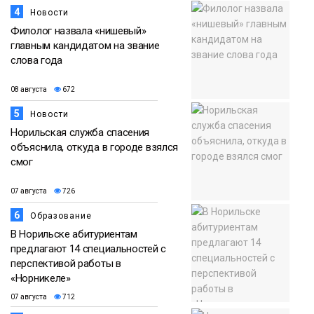
4
Новости
Филолог назвала «нишевый»
главным кандидатом на звание
слова года
08 августа
672
5
Новости
Норильская служба спасения
объяснила, откуда в городе взялся
смог
07 августа
726
6
Образование
В Норильске абитуриентам
предлагают 14 специальностей с
перспективой работы в
«Норникеле»
07 августа
712