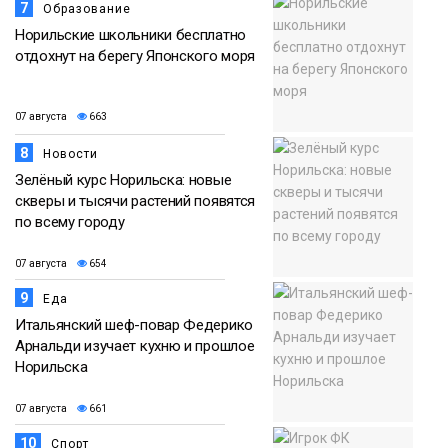
7
Образование
Норильские школьники бесплатно
отдохнут на берегу Японского моря
07 августа
663
8
Новости
Зелёный курс Норильска: новые
скверы и тысячи растений появятся
по всему городу
07 августа
654
9
Еда
Итальянский шеф-повар Федерико
Арнальди изучает кухню и прошлое
Норильска
07 августа
661
10
Спорт