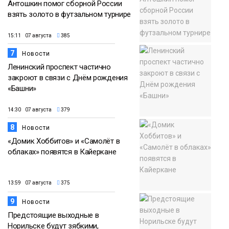
Антошкин помог сборной России
взять золото в футзальном турнире
15:11 07 августа
385
7
Новости
Ленинский проспект частично
закроют в связи с Днём рождения
«Башни»
14:30 07 августа
379
8
Новости
«Домик Хоббитов» и «Самолёт в
облаках» появятся в Кайеркане
13:59 07 августа
375
9
Новости
Предстоящие выходные в
Норильске будут зябкими,