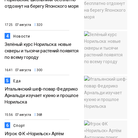
отдохнут на берегу Японского моря
17:25 07 августа
320
4
Новости
Зелёный курс Норильска: новые
скверы и тысячи растений появятся
по всему городу
16:41 07 августа
300
5
Еда
Итальянский шеф-повар Федерико
Арнальди изучает кухню и прошлое
Норильска
15:56 07 августа
368
6
Спорт
Игрок ФК «Норильск» Артём