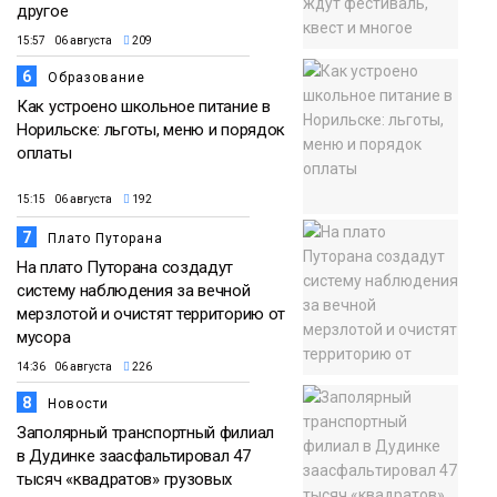
другое
15:57 06 августа
209
6
Образование
Как устроено школьное питание в
Норильске: льготы, меню и порядок
оплаты
15:15 06 августа
192
7
Плато Путорана
На плато Путорана создадут
систему наблюдения за вечной
мерзлотой и очистят территорию от
мусора
14:36 06 августа
226
8
Новости
Заполярный транспортный филиал
в Дудинке заасфальтировал 47
тысяч «квадратов» грузовых