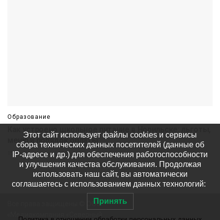
Образование
Как устроено школьное питание в Норильске: льготы,
Этот сайт использует файлы cookies и сервисы
меню и порядок оплаты
сбора технических данных посетителей (данные об
IP-адресе и др.) для обеспечения работоспособности
15:15 06 августа
192
и улучшения качества обслуживания. Продолжая
использовать наш сайт, вы автоматически
соглашаетесь с использованием данных технологий:
Принять
Все права защищены © ООО
«Медиакомпания «Северный
Политика в отношении обработки персональных данных