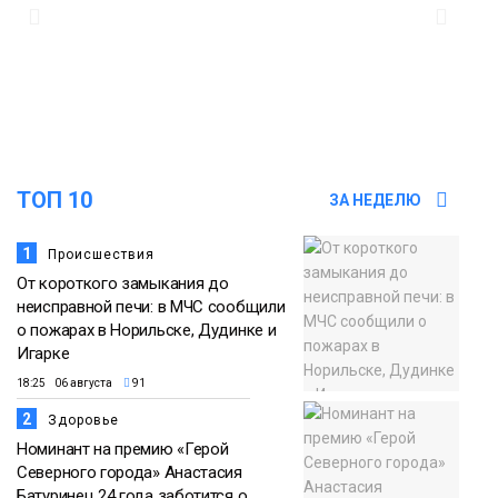
12:25
Барнаул обошёл Красноярск в
списке городов, откуда приехали
Проекты
норильчане
Медиакомпании
ТОП 10
ЗА НЕДЕЛЮ
1
Происшествия
От короткого замыкания до
неисправной печи: в МЧС сообщили
о пожарах в Норильске, Дудинке и
Игарке
18:25 06 августа
91
2
Здоровье
Номинант на премию «Герой
Северного города» Анастасия
Батуринец 24 года заботится о