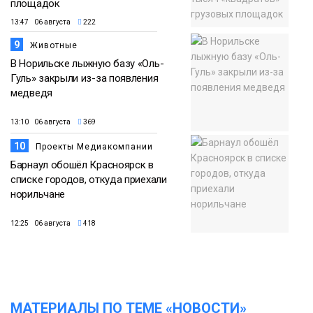
площадок
13:47 06 августа
222
9
Животные
В Норильске лыжную базу «Оль-
Гуль» закрыли из-за появления
медведя
13:10 06 августа
369
10
Проекты Медиакомпании
Барнаул обошёл Красноярск в
списке городов, откуда приехали
норильчане
12:25 06 августа
418
МАТЕРИАЛЫ ПО ТЕМЕ «НОВОСТИ»