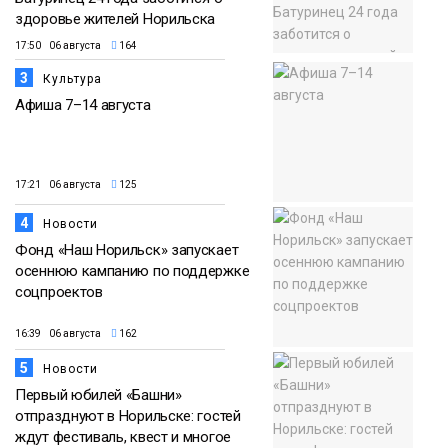
здоровье жителей Норильска
17:50 06 августа
164
3
Культура
Афиша 7–14 августа
17:21 06 августа
125
4
Новости
Фонд «Наш Норильск» запускает
осеннюю кампанию по поддержке
соцпроектов
16:39 06 августа
162
5
Новости
Первый юбилей «Башни»
отпразднуют в Норильске: гостей
ждут фестиваль, квест и многое