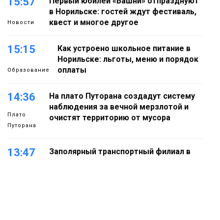
15:57
Первый юбилей «Башни» отпразднуют
в Норильске: гостей ждут фестиваль,
квест и многое другое
Новости
15:15
Как устроено школьное питание в
Норильске: льготы, меню и порядок
оплаты
Образование
14:36
На плато Путорана создадут систему
наблюдения за вечной мерзлотой и
Плато
очистят территорию от мусора
Путорана
13:47
Заполярный транспортный филиал в
Дудинке заасфальтировал 47 тысяч
«квадратов» грузовых площадок
Новости
13:10
В Норильске лыжную базу «Оль-Гуль»
закрыли из-за появления медведя
Животные