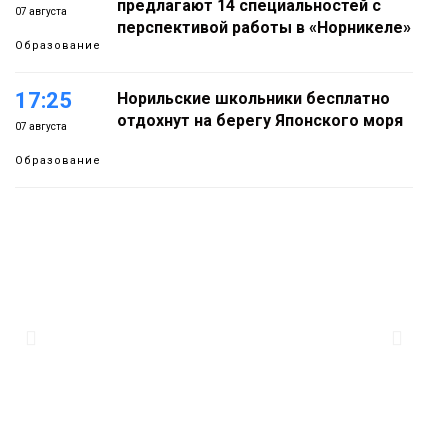
предлагают 14 специальностей с
07 августа
перспективой работы в «Норникеле»
Образование
17:25
Норильские школьники бесплатно
отдохнут на берегу Японского моря
07 августа
Образование
16:41
Зелёный курс Норильска: новые
скверы и тысячи растений появятся по
07 августа
всему городу
Новости
15:56
Итальянский шеф-повар Федерико
Арнальди изучает кухню и прошлое
07 августа
Норильска
Еда
15:11
Игрок ФК «Норильск» Артём Антошкин