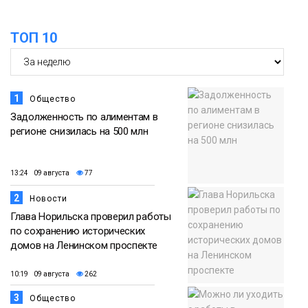
помог сборной России взять золото в
07 августа
футзальном турнире
ТОП 10
Спорт
1
Общество
Задолженность по алиментам в
регионе снизилась на 500 млн
13:24 09 августа
77
2
Новости
Глава Норильска проверил работы
по сохранению исторических
домов на Ленинском проспекте
10:19 09 августа
262
3
Общество