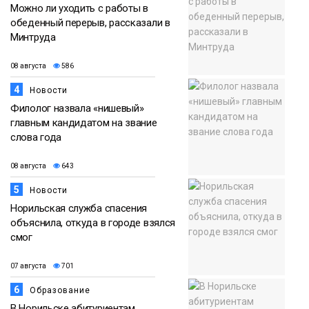
Можно ли уходить с работы в
обеденный перерыв, рассказали в
Минтруда
08 августа
586
4
Новости
Филолог назвала «нишевый»
главным кандидатом на звание
слова года
08 августа
643
5
Новости
Норильская служба спасения
объяснила, откуда в городе взялся
смог
07 августа
701
6
Образование
В Норильске абитуриентам