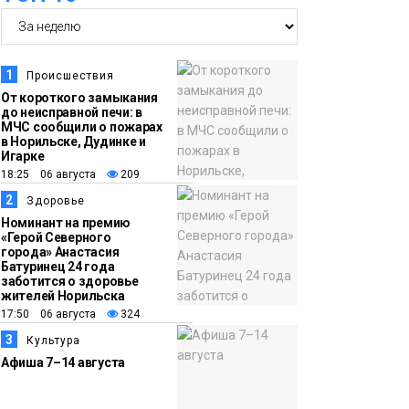
18:05
Автопарк АТО «ЦАТК»
23 июля
ЗФ «Норникеля»
пополнился новой
1
Происшествия
техникой для работы
От короткого замыкания
до неисправной печи: в
в условиях Заполярья
Фото
МЧС сообщили о пожарах
в Норильске, Дудинке и
Игарке
18:00
Пожарный кроссфит
18:25 06 августа
209
21 июля
стал одним из самых
2
Здоровье
зрелищных событий
Номинант на премию
«Герой Северного
праздничных
города» Анастасия
выходных в
Батуринец 24 года
заботится о здоровье
Норильске
Фото
жителей Норильска
17:50 06 августа
324
18:30
3
Заполярное лето в
Культура
Афиша 7–14 августа
20 июля
разгаре: Норильск
прогрелся до 29