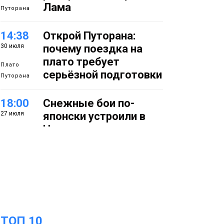
Лама
Путорана
14:38
Открой Путорана:
30 июля
почему поездка на
плато требует
Плато
серьёзной подготовки
Путорана
18:00
Снежные бои по-
27 июля
японски устроили в
Норильске
Фото
14:50
Летняя полевая
27 июля
школа стартовала в
Заполярье: как в
Норильске изучают
вечную мерзлоту
Наука
ТОП 10