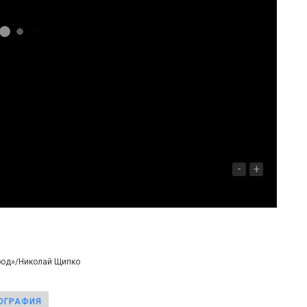
-
+
ород»/Николай Щипко
ОГРАФИЯ