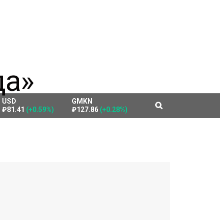
USD
GMKN
₽81.41
(+0.59%)
₽127.86
(+0.28%)