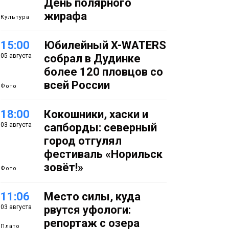
День полярного
жирафа
Культура
15:00
Юбилейный X-WATERS
05 августа
собрал в Дудинке
более 120 пловцов со
всей России
Фото
18:00
Кокошники, хаски и
03 августа
сапборды: северный
город отгулял
фестиваль «Норильск
зовёт!»
Фото
11:06
Место силы, куда
03 августа
рвутся уфологи:
репортаж с озера
Плато