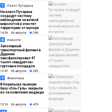
7
Плато Путорана
На плато Путорана
создадут систему
наблюдения за вечной
мерзлотой и очистят
территорию от мусора
14:36 06 августа
296
8
Новости
Заполярный
транспортный филиал в
Дудинке
заасфальтировал 47
тысяч «квадратов»
грузовых площадок
13:47 06 августа
283
9
Животные
В Норильске лыжную
базу «Оль-Гуль» закрыли
из-за появления медведя
13:10 06 августа
479