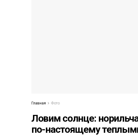
53)
558)
Главная
Фото
Ловим солнце: норильч
по-настоящему теплым