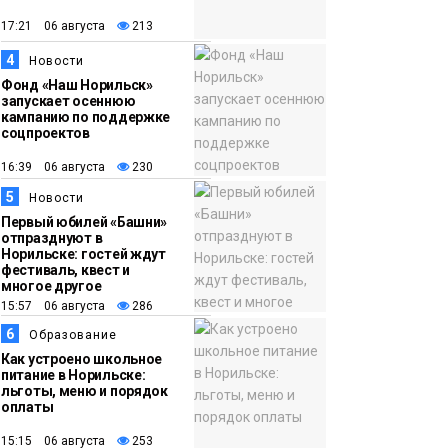
градусов
Фото
17:21 06 августа
213
4
Новости
Фонд «Наш Норильск»
запускает осеннюю
кампанию по поддержке
соцпроектов
16:39 06 августа
230
5
Новости
Первый юбилей «Башни»
отпразднуют в
Норильске: гостей ждут
фестиваль, квест и
многое другое
15:57 06 августа
286
6
Образование
Как устроено школьное
питание в Норильске:
льготы, меню и порядок
оплаты
15:15 06 августа
253