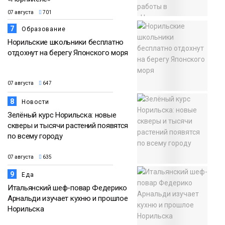
07 августа
701
7
Образование
Норильские школьники бесплатно
отдохнут на берегу Японского моря
07 августа
647
8
Новости
Зелёный курс Норильска: новые
скверы и тысячи растений появятся
по всему городу
07 августа
635
9
Еда
Итальянский шеф-повар Федерико
Арнальди изучает кухню и прошлое
Норильска