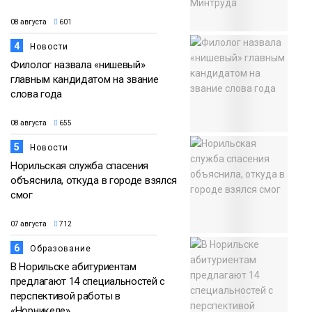
08 августа
601
4
Новости
Филолог назвала «нишевый»
главным кандидатом на звание
слова года
08 августа
655
5
Новости
Норильская служба спасения
объяснила, откуда в городе взялся
смог
07 августа
712
6
Образование
В Норильске абитуриентам
предлагают 14 специальностей с
перспективой работы в
«Норникеле»