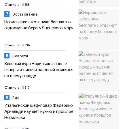
07 августа
685
7
Образование
Норильские школьники бесплатно
отдохнут на берегу Японского моря
07 августа
636
8
Новости
Зелёный курс Норильска: новые
скверы и тысячи растений появятся
по всему городу
07 августа
617
9
Еда
Итальянский шеф-повар Федерико
Арнальди изучает кухню и прошлое
Норильска