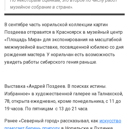
По некоторым оценкам, это второе по числу работ
музейное собрание в стране».
Интерьер с обнаженной. 1978
Театральные люди. 1982 год. Холст, масло. 100х110. Из
Четыре яблока. 1982 год.
В сентябре часть норильской коллекции картин
художественного собрания Музея Норильска
год. Копия
Холст, масло. 100х110. Из
Поздеева отправится в Красноярск в музейный центр
художественного собрания
«Площадь Мира» для экспонирования на масштабной
Музея Норильска
межмузейной выставке, посвященной юбилею со дня
рождения мастера. У норильчан есть возможность
увидеть работы сибирского гения раньше.
Выставка «Андрей Поздеев. В поисках истины.
Избранное» в художественной галерее на Талнахской,
78, открыта ежедневно, кроме понедельника, с 11 до
19 часов. По пятницам с 13 до 21 часа.
Ранее «Северный город» рассказывал, как
искусство
помогает беречь природу
в Норильске и Дудинке.