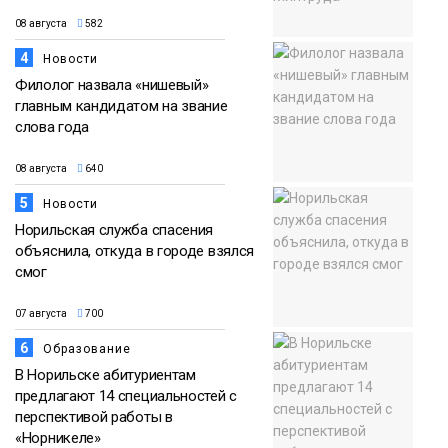
08 августа
582
4
Новости
Филолог назвала «нишевый»
главным кандидатом на звание
слова года
08 августа
640
5
Новости
Норильская служба спасения
объяснила, откуда в городе взялся
смог
07 августа
700
6
Образование
В Норильске абитуриентам
предлагают 14 специальностей с
перспективой работы в
«Норникеле»