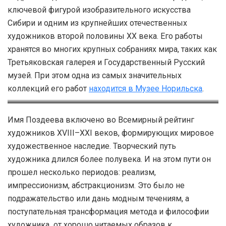
ключевой фигурой изобразительного искусства
Сибири и одним из крупнейших отечественных
художников второй половины XX века. Его работы
хранятся во многих крупных собраниях мира, таких как
Третьяковская галерея и Государственный Русский
музей. При этом одна из самых значительных
коллекций его работ
находится в Музее Норильска
.
Андрей Поздеев.
Мим. 1977 год. Холст, масло.
Имя Поздеева включено во Всемирный рейтинг
Автопортрет. 1976 год. Холст,
88х93
художников XVIII–XXI веков, формирующих мировое
масло. 89х77. Из
художественное наследие. Творческий путь
художественного собрания
художника длился более полувека. И на этом пути он
Музея Норильска
прошел несколько периодов: реализм,
импрессионизм, абстракционизм. Это было не
подражательство или дань модным течениям, а
поступательная трансформация метода и философии
художника от хорошо читаемых образов к