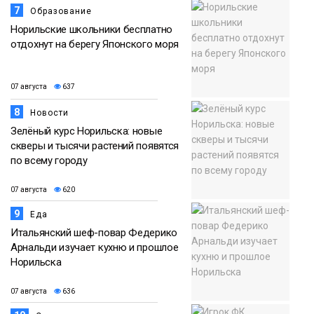
7
Образование
Норильские школьники бесплатно
отдохнут на берегу Японского моря
07 августа
637
8
Новости
Зелёный курс Норильска: новые
скверы и тысячи растений появятся
по всему городу
07 августа
620
9
Еда
Итальянский шеф-повар Федерико
Арнальди изучает кухню и прошлое
Норильска
07 августа
636