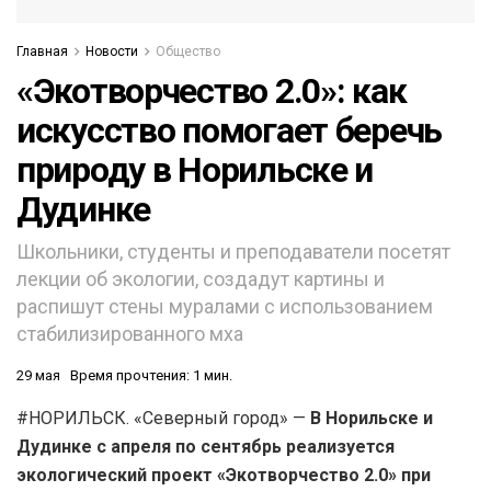
Главная
Новости
Общество
«Экотворчество 2.0»: как
искусство помогает беречь
природу в Норильске и
Дудинке
Школьники, студенты и преподаватели посетят
лекции об экологии, создадут картины и
распишут стены муралами с использованием
стабилизированного мха
29 мая
Время прочтения: 1 мин.
#НОРИЛЬСК. «Северный город» —
В Норильске и
Дудинке с апреля по сентябрь реализуется
экологический проект «Экотворчество 2.0» при