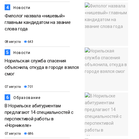
4
Новости
Филолог назвала «нишевый»
главным кандидатом на звание
слова года
08 августа
643
5
Новости
Норильская служба спасения
объяснила, откуда в городе взялся
смог
07 августа
701
6
Образование
В Норильске абитуриентам
предлагают 14 специальностей с
перспективой работы в
«Норникеле»
07 августа
686