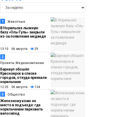
05 августа
предупредили о
ливнях, граде и
шквалистом ветре на
1
Животные
юге Таймыра
В Норильске лыжную
базу «Оль-Гуль» закрыли
из-за появления медведя
17:37
Акцию «Помоги пойти
05 августа
учиться» запустили в
13:10 06 августа
29
Молодёжном центре
Общество
2
Проекты Медиакомпании
16:50
Лучшего
Барнаул обошёл
Красноярск в списке
05 августа
изолировщика на
городов, откуда приехали
норильчане
термоизоляции
12:25 06 августа
134
определили на
3
Общество
ремонтном
Железному коню не
предприятии
место в подъезде: где
норильчанам парковать
«Норникеля»
Новости
велосипед