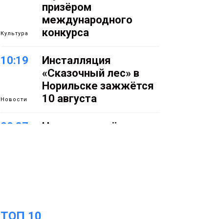
призёром
международного
конкурса
Культура
10:19
Инсталляция
«Сказочный лес» в
Норильске зажжётся
10 августа
Новости
09:37
Норильск зовёт на
фотоконкурс,
посвященный
главному
туристическому
празднику
Новости
ТОП 10
18:22
Синоптики