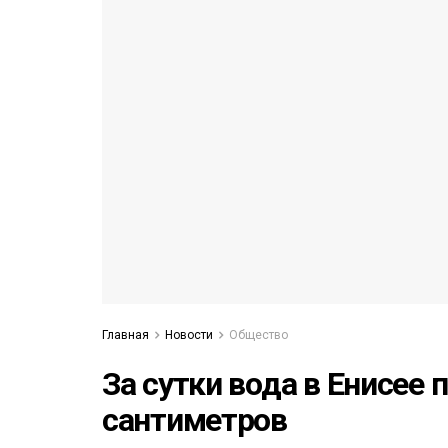
52)
558)
Главная
Новости
Общество
За сутки вода в Енисее 
сантиметров