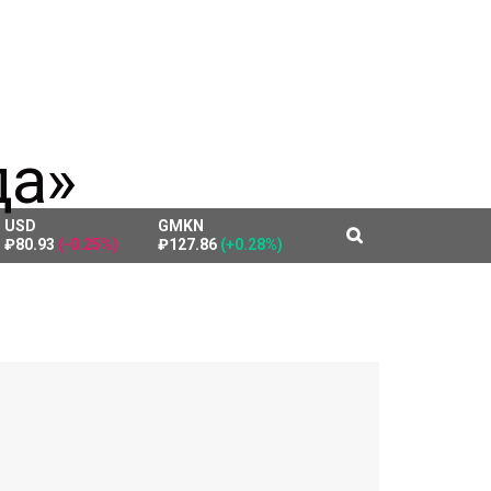
USD
GMKN
₽80.93
(-0.25%)
₽127.86
(+0.28%)