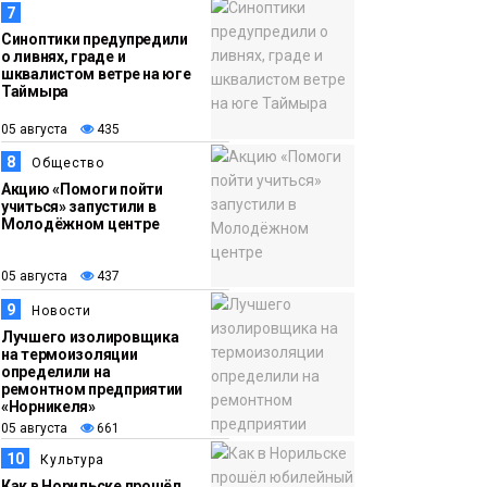
7
Синоптики предупредили
о ливнях, граде и
шквалистом ветре на юге
Таймыра
05 августа
435
8
Общество
Акцию «Помоги пойти
учиться» запустили в
Молодёжном центре
05 августа
437
9
Новости
Лучшего изолировщика
на термоизоляции
определили на
ремонтном предприятии
«Норникеля»
05 августа
661
10
Культура
Как в Норильске прошёл