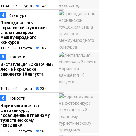
11:41 06 августа
148
16:07
Как в Норильске
4
Культура
05 августа
прошёл юбилейный
Преподаватель
День полярного
норильской «художки»
жирафа
стала призёром
Культура
международного
конкурса
11:04 06 августа
187
5
Новости
Инсталляция «Сказочный
лес» в Норильске
зажжётся 10 августа
10:19 06 августа
232
6
Новости
Норильск зовёт на
фотоконкурс,
посвященный главному
туристическому
празднику
09:37 06 августа
260