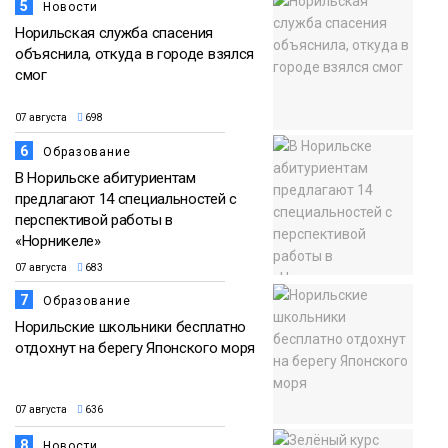
5
Новости
Норильская служба спасения
объяснила, откуда в городе взялся
смог
07 августа
698
6
Образование
В Норильске абитуриентам
предлагают 14 специальностей с
перспективой работы в
«Норникеле»
07 августа
683
7
Образование
Норильские школьники бесплатно
отдохнут на берегу Японского моря
07 августа
636
8
Новости