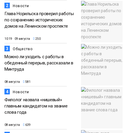
2
Новости
Глава Норильска проверил работы
по сохранению исторических
домов на Ленинском проспекте
10:19 09 августа
250
3
Общество
Можно ли уходить с работы в
обеденный перерыв, рассказали в
Минтруда
08 августа
581
4
Новости
Филолог назвала «нишевый»
главным кандидатом на звание
слова года
08 августа
639