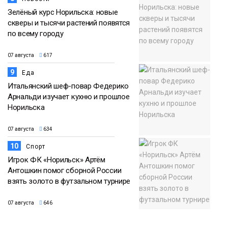
Зелёный курс Норильска: новые
скверы и тысячи растений появятся
по всему городу
07 августа
617
9
Еда
Итальянский шеф-повар Федерико
Арнальди изучает кухню и прошлое
Норильска
07 августа
634
10
Спорт
Игрок ФК «Норильск» Артём
Антошкин помог сборной России
взять золото в футзальном турнире
07 августа
646