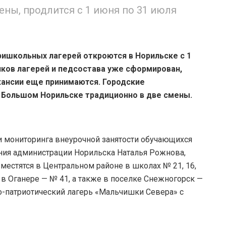
ены, продлится с 1 июня по 31 июля
ришкольных лагерей откроются в Норильске с 1
иков лагерей и педсостава уже сформирован,
акансии еще принимаются. Городские
 Большом Норильске традиционно в две смены.
 и мониторинга внеурочной занятости обучающихся
ния администрации Норильска Наталья Рожнова,
местятся в Центральном районе в школах № 21, 16,
2; в Оганере — № 41, а также в поселке Снежногорск —
о-патриотический лагерь «Мальчишки Севера» с