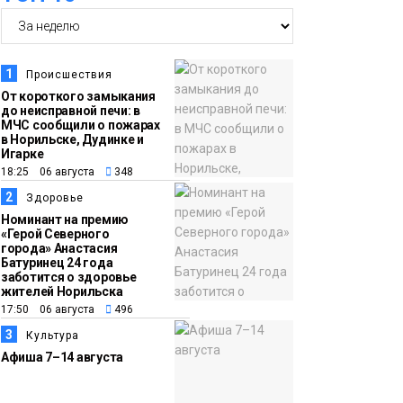
14:36
На плато Путорана
создадут систему
наблюдения за вечной
1
Происшествия
мерзлотой и очистят
От короткого замыкания
Плато
до неисправной печи: в
территорию от мусора
Путорана
МЧС сообщили о пожарах
в Норильске, Дудинке и
Игарке
13:47
Заполярный
18:25 06 августа
348
транспортный филиал
2
Здоровье
в Дудинке
Номинант на премию
«Герой Северного
заасфальтировал 47
города» Анастасия
Батуринец 24 года
тысяч «квадратов»
заботится о здоровье
грузовых площадок
жителей Норильска
Новости
17:50 06 августа
496
3
Культура
13:10
В Норильске лыжную
Афиша 7–14 августа
базу «Оль-Гуль»
закрыли из-за