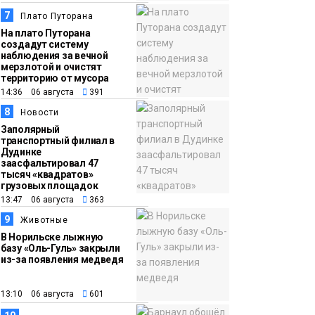
7
Плато Путорана
На плато Путорана
создадут систему
наблюдения за вечной
мерзлотой и очистят
территорию от мусора
14:36 06 августа
391
8
Новости
Заполярный
транспортный филиал в
Дудинке
заасфальтировал 47
тысяч «квадратов»
грузовых площадок
13:47 06 августа
363
9
Животные
В Норильске лыжную
базу «Оль-Гуль» закрыли
из-за появления медведя
13:10 06 августа
601