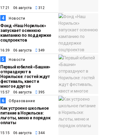
появления медведя
Животные
17:21 06 августа
312
4
12:25
Барнаул обошёл
Новости
Фонд «Наш Норильск»
Красноярск в
запускает осеннюю
списке городов,
кампанию по поддержке
соцпроектов
откуда приехали
Проекты
норильчане
16:39 06 августа
349
Медиакомпании
5
Новости
Первый юбилей «Башни»
отпразднуют в
Норильске: гостей ждут
фестиваль, квест и
многое другое
15:57 06 августа
395
6
Образование
Как устроено школьное
питание в Норильске:
льготы, меню и порядок
оплаты
15:15 06 августа
344