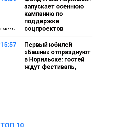
запускает осеннюю
кампанию по
поддержке
соцпроектов
Новости
15:57
Первый юбилей
«Башни» отпразднуют
в Норильске: гостей
ждут фестиваль,
квест и многое другое
Новости
15:15
Как устроено
школьное питание в
Норильске: льготы,
меню и порядок
оплаты
Образование
ТОП 10