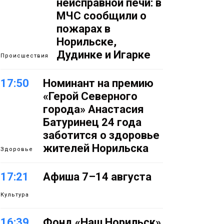
неисправной печи: в
МЧС сообщили о
пожарах в
Норильске,
Дудинке и Игарке
Происшествия
17:50
Номинант на премию
«Герой Северного
города» Анастасия
Батуринец 24 года
заботится о здоровье
жителей Норильска
Здоровье
17:21
Афиша 7–14 августа
Культура
16:39
Фонд «Наш Норильск»