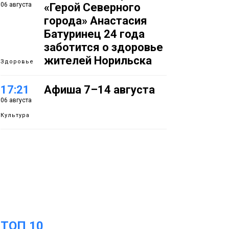
06 августа
«Герой Северного
города» Анастасия
Батуринец 24 года
заботится о здоровье
жителей Норильска
Здоровье
17:21
Афиша 7–14 августа
06 августа
Культура
16:39
Фонд «Наш Норильск»
06 августа
запускает осеннюю
кампанию по
поддержке
соцпроектов
Новости
ТОП 10
15:57
Первый юбилей