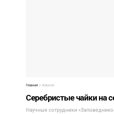
53)
558)
Главная
Новости
Серебристые чайки на с
Научные сотрудники «Заповеднико