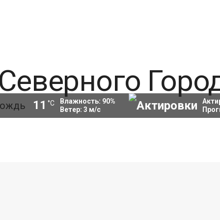
Влажность:
90
%
Акти
11
°C
Ветер:
3
м/с
Прог