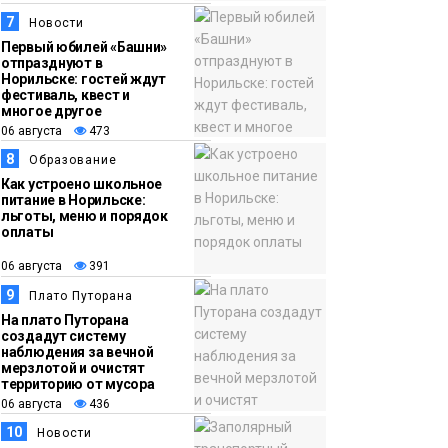
7
Новости
Первый юбилей «Башни»
отпразднуют в
Норильске: гостей ждут
фестиваль, квест и
многое другое
06 августа
473
8
Образование
Как устроено школьное
питание в Норильске:
льготы, меню и порядок
оплаты
06 августа
391
9
Плато Путорана
На плато Путорана
создадут систему
наблюдения за вечной
мерзлотой и очистят
территорию от мусора
06 августа
436
10
Новости