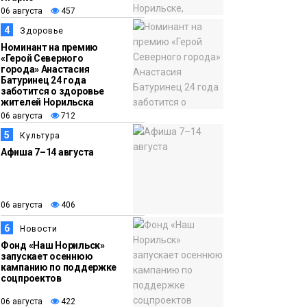
06 августа
457
13:47
Заполярный
4
Здоровье
06 августа
транспортный филиал
Номинант на премию
в Дудинке
«Герой Северного
города» Анастасия
заасфальтировал 47
Батуринец 24 года
тысяч «квадратов»
заботится о здоровье
жителей Норильска
грузовых площадок
Новости
06 августа
712
5
Культура
Афиша 7–14 августа
06 августа
406
6
Новости
Фонд «Наш Норильск»
запускает осеннюю
кампанию по поддержке
соцпроектов
06 августа
422