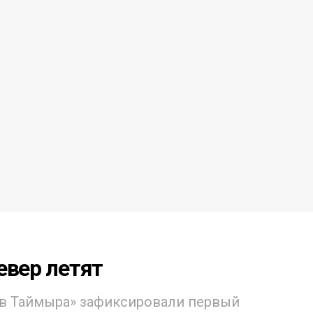
евер летят
в Таймыра» зафиксировали первый