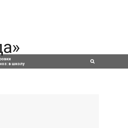
ровки
ноз:
в школу