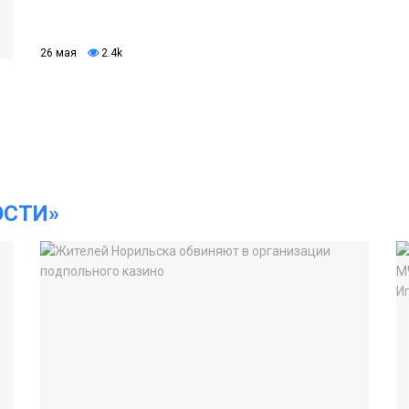
26 мая
2.4k
ОСТИ»