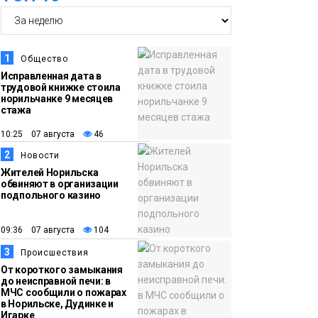
06 августа
«Башни» отпразднуют
в Норильске: гостей
ждут фестиваль,
1
Общество
квест и многое другое
Новости
Исправленная дата в
трудовой книжке стоила
норильчанке 9 месяцев
15:15
Как устроено
стажа
06 августа
школьное питание в
10:25 07 августа
46
Норильске: льготы,
2
Новости
меню и порядок
Жителей Норильска
оплаты
обвиняют в организации
Образование
подпольного казино
14:36
На плато Путорана
09:36 07 августа
104
06 августа
создадут систему
3
Происшествия
наблюдения за вечной
От короткого замыкания
мерзлотой и очистят
до неисправной печи: в
Плато
МЧС сообщили о пожарах
территорию от мусора
Путорана
в Норильске, Дудинке и
Игарке