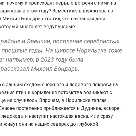
и, почему и происходят первые встречи с ними на
наши края в этом году? Заместитель директора по
Михаил Бондарь ответил, что названная дата
который много лет ведут ученые.
 районе и Эвенкии, появление серебристых
в прошлые годы. На широте Норильска тоже
а: например, в 2023 году была
– рассказал Михаил Бондарь.
р с ранним сходом снежного и ледового покрова на
ования птиц и кормления потомства возникают с
ще не случилось. Впрочем, в Норильске теплая
 Енисее постепенно приближается к Дудинке, вскоре,
ледохода, и наступит настоящая весна. Или сразу
 и живут они на наших северах до глубокой