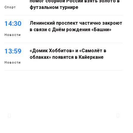
помог сборной России взять золото в
футзальном турнире
Спорт
14:30
Ленинский проспект частично закроют
в связи с Днём рождения «Башни»
Новости
13:59
«Домик Хоббитов» и «Самолёт в
облаках» появятся в Кайеркане
Новости
13:08
Предстоящие выходные в Норильске
будут зябкими, пасмурными и
дождливыми
Новости
12:32
Как в Норильске помогают женщинам
из исправительного центра
адаптироваться к жизни
Общество