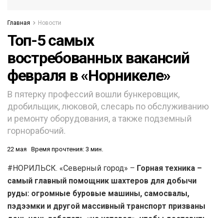
Главная
Новости
Топ-5 самых
востребованных вакансий
февраля в «Норникеле»
В пятерку профессий вошли бункеровщик,
дробильщик, люковой, слесарь по обслуживанию
и ремонту оборудования, а также подземный
горнорабочий.
22 мая
Время прочтения: 3 мин.
#НОРИЛЬСК. «Северный город» –
Горная техника –
самый главный помощник шахтеров для добычи
руды: огромные буровые машины, самосвалы,
пэдээмки и другой массивный транспорт призваны