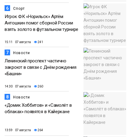
6
Спорт
Игрок ФК «Норильск» Артём
Антошкин помог сборной России
взять золото в футзальном турнире
15:11 07 августа
241
7
Новости
Ленинский проспект частично
закроют в связи с Днём рождения
«Башни»
14:30 07 августа
260
8
Новости
«Домик Хоббитов» и «Самолёт в
облаках» появятся в Кайеркане
13:59 07 августа
264