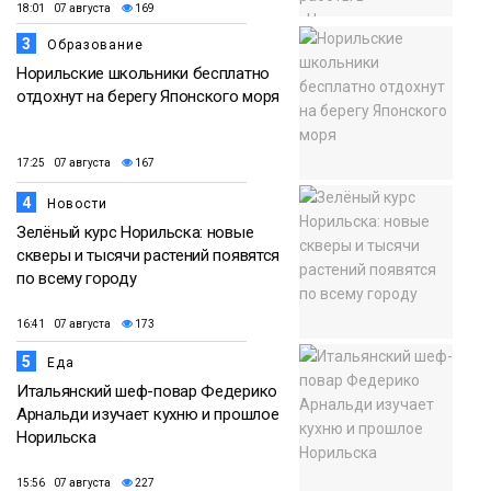
18:01 07 августа
169
3
Образование
Норильские школьники бесплатно
отдохнут на берегу Японского моря
17:25 07 августа
167
4
Новости
Зелёный курс Норильска: новые
скверы и тысячи растений появятся
по всему городу
16:41 07 августа
173
5
Еда
Итальянский шеф-повар Федерико
Арнальди изучает кухню и прошлое
Норильска
15:56 07 августа
227