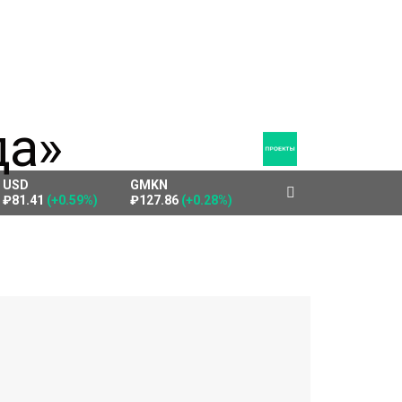
USD
GMKN
₽81.41
(+0.59%)
₽127.86
(+0.28%)