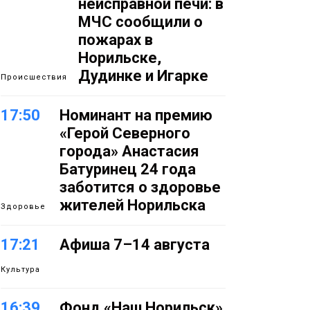
неисправной печи: в
МЧС сообщили о
пожарах в
Норильске,
Дудинке и Игарке
Происшествия
17:50
Номинант на премию
«Герой Северного
города» Анастасия
Батуринец 24 года
заботится о здоровье
жителей Норильска
Здоровье
17:21
Афиша 7–14 августа
Культура
16:39
Фонд «Наш Норильск»