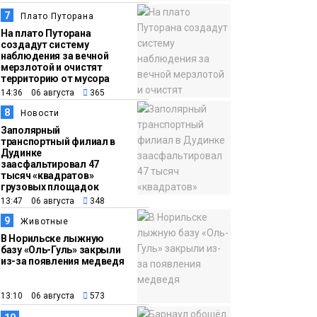
7
Плато Путорана
На плато Путорана
создадут систему
наблюдения за вечной
мерзлотой и очистят
территорию от мусора
14:36 06 августа
365
8
Новости
Заполярный
транспортный филиал в
Дудинке
заасфальтировал 47
тысяч «квадратов»
грузовых площадок
13:47 06 августа
348
9
Животные
В Норильске лыжную
базу «Оль-Гуль» закрыли
из-за появления медведя
13:10 06 августа
573