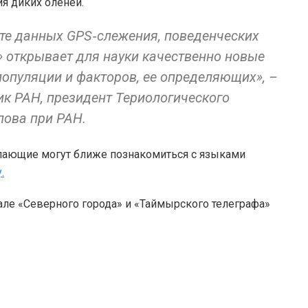
ия диких оленей.
те данных GPS‑слежения, поведенческих
а» открывает для науки качественно новые
опуляции и факторов, ее определяющих», –
ик РАН, президент Териологического
лова при РАН.
елающие могут ближе познакомиться с языками
.
але «Северного города» и «Таймырского телеграфа»