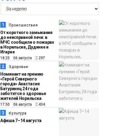
14:36
На плато Путорана
создадут систему
наблюдения за вечной
1
Происшествия
мерзлотой и очистят
От короткого замыкания
Плато
до неисправной печи: в
территорию от мусора
Путорана
МЧС сообщили о пожарах
в Норильске, Дудинке и
Игарке
13:47
Заполярный
18:25 06 августа
297
транспортный филиал
2
Здоровье
в Дудинке
Номинант на премию
«Герой Северного
заасфальтировал 47
города» Анастасия
Батуринец 24 года
тысяч «квадратов»
заботится о здоровье
грузовых площадок
жителей Норильска
Новости
17:50 06 августа
434
3
Культура
13:10
В Норильске лыжную
Афиша 7–14 августа
базу «Оль-Гуль»
закрыли из-за