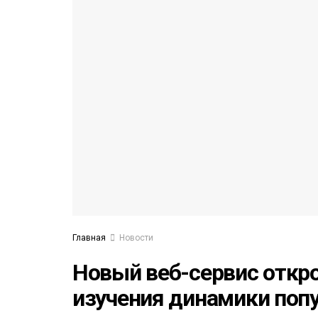
53)
558)
Главная
Новости
Новый веб-сервис откр
изучения динамики поп