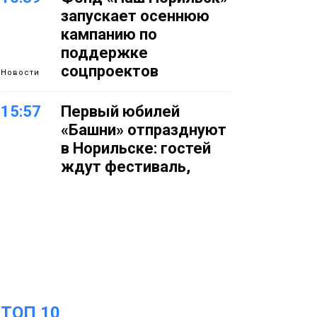
запускает осеннюю
кампанию по
поддержке
соцпроектов
Новости
15:57
Первый юбилей
«Башни» отпразднуют
в Норильске: гостей
ждут фестиваль,
квест и многое другое
Новости
15:15
Как устроено
школьное питание в
Норильске: льготы,
меню и порядок
оплаты
Образование
ТОП 10