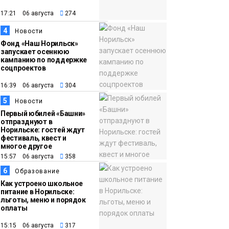
появления медведя
Животные
17:21 06 августа
274
4
12:25
Барнаул обошёл
Новости
Фонд «Наш Норильск»
Красноярск в
запускает осеннюю
списке городов,
кампанию по поддержке
соцпроектов
откуда приехали
Проекты
норильчане
16:39 06 августа
304
Медиакомпании
5
Новости
Первый юбилей «Башни»
отпразднуют в
Норильске: гостей ждут
фестиваль, квест и
многое другое
15:57 06 августа
358
6
Образование
Как устроено школьное
питание в Норильске:
льготы, меню и порядок
оплаты
15:15 06 августа
317