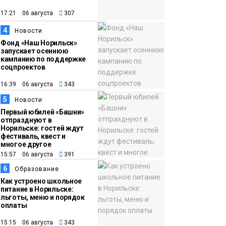
появления медведя
Животные
17:21 06 августа
307
4
12:25
Барнаул обошёл
Новости
Фонд «Наш Норильск»
Красноярск в
запускает осеннюю
списке городов,
кампанию по поддержке
соцпроектов
откуда приехали
Проекты
норильчане
16:39 06 августа
343
Медиакомпании
5
Новости
Первый юбилей «Башни»
отпразднуют в
Норильске: гостей ждут
фестиваль, квест и
многое другое
15:57 06 августа
391
6
Образование
Как устроено школьное
питание в Норильске:
льготы, меню и порядок
оплаты
15:15 06 августа
343