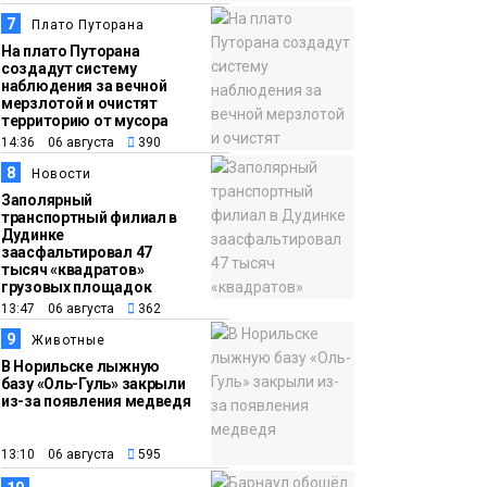
7
Плато Путорана
На плато Путорана
создадут систему
наблюдения за вечной
мерзлотой и очистят
территорию от мусора
14:36 06 августа
390
8
Новости
Заполярный
транспортный филиал в
Дудинке
заасфальтировал 47
тысяч «квадратов»
грузовых площадок
13:47 06 августа
362
9
Животные
В Норильске лыжную
базу «Оль-Гуль» закрыли
из-за появления медведя
13:10 06 августа
595