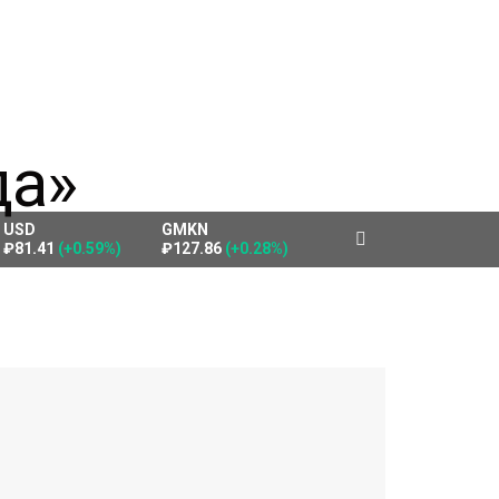
USD
GMKN
₽81.41
(+0.59%)
₽127.86
(+0.28%)