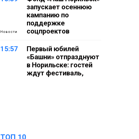
запускает осеннюю
кампанию по
поддержке
соцпроектов
Новости
15:57
Первый юбилей
«Башни» отпразднуют
в Норильске: гостей
ждут фестиваль,
квест и многое другое
Новости
15:15
Как устроено
школьное питание в
Норильске: льготы,
меню и порядок
оплаты
Образование
ТОП 10