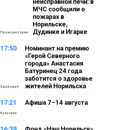
неисправной печи: в
МЧС сообщили о
пожарах в
Норильске,
Дудинке и Игарке
Происшествия
17:50
Номинант на премию
«Герой Северного
города» Анастасия
Батуринец 24 года
заботится о здоровье
жителей Норильска
Здоровье
17:21
Афиша 7–14 августа
Культура
16:39
Фонд «Наш Норильск»