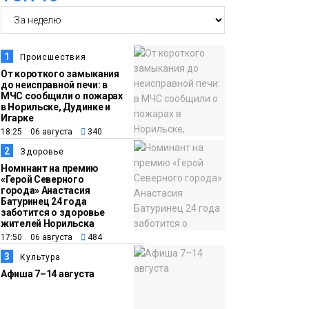
14:36
На плато Путорана
создадут систему
наблюдения за вечной
1
Происшествия
мерзлотой и очистят
От короткого замыкания
Плато
до неисправной печи: в
территорию от мусора
Путорана
МЧС сообщили о пожарах
в Норильске, Дудинке и
Игарке
13:47
Заполярный
18:25 06 августа
340
транспортный филиал
2
Здоровье
в Дудинке
Номинант на премию
«Герой Северного
заасфальтировал 47
города» Анастасия
Батуринец 24 года
тысяч «квадратов»
заботится о здоровье
грузовых площадок
жителей Норильска
Новости
17:50 06 августа
484
3
Культура
13:10
В Норильске лыжную
Афиша 7–14 августа
базу «Оль-Гуль»
закрыли из-за